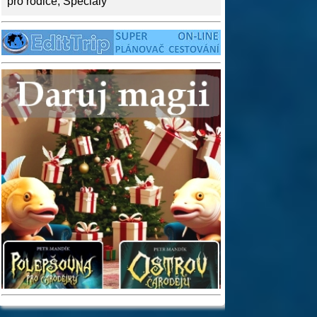
pro rodiče
,
Speciály