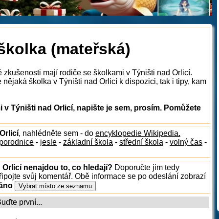
 školka (mateřská)
 zkušenosti mají rodiče se školkami v Týništi nad Orlicí.
ějaká školka v Týništi nad Orlicí k dispozici, tak i tipy, kam
v Týništi nad Orlicí, napište je sem, prosím. Pomůžete
Orlicí
, nahlédněte sem - do
encyklopedie Wikipedia.
porodnice
-
jesle
-
základní škola
-
střední škola
-
volný čas
-
 Orlicí nenajdou to, co hledají?
Doporučte jim tedy
ipojte svůj komentář. Obě informace se po odeslání zobrazí
ráno
ďte první...