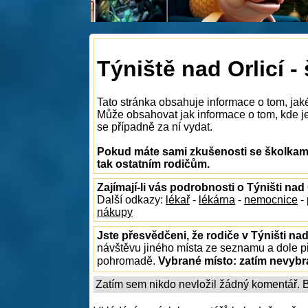
Týniště nad Orlicí -
Tato stránka obsahuje informace o tom, jaké
Může obsahovat jak informace o tom, kde je n
se případně za ní vydat.
Pokud máte sami zkušenosti se školkami 
tak ostatním rodičům.
Zajímají-li vás podrobnosti o Týništi nad 
Další odkazy:
lékař
-
lékárna
-
nemocnice
-
nákupy
Jste přesvědčeni, že rodiče v Týništi nad
návštěvu jiného místa ze seznamu a dole př
pohromadě.
Vybrané místo:
zatím nevyb
Zatím sem nikdo nevložil žádný komentář. Bu