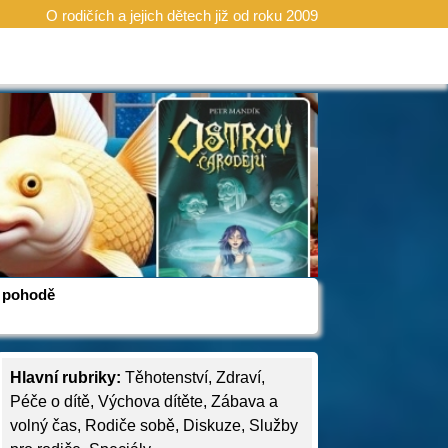
O rodičích a jejich dětech již od roku 2009
 v pohodě
Hlavní rubriky:
Těhotenství
,
Zdraví
,
Péče o dítě
,
Výchova dítěte
,
Zábava a
volný čas
,
Rodiče sobě
,
Diskuze
,
Služby