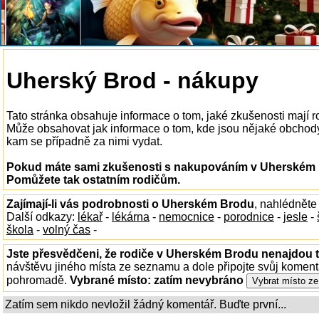
Uherský Brod - nákupy
Tato stránka obsahuje informace o tom, jaké zkušenosti mají
Může obsahovat jak informace o tom, kde jsou nějaké obchody 
kam se případně za nimi vydat.
Pokud máte sami zkušenosti s nakupováním v Uherském B
Pomůžete tak ostatním rodičům.
Zajímají-li vás podrobnosti o Uherském Brodu
, nahlédněte
Další odkazy:
lékař
-
lékárna
-
nemocnice
-
porodnice
-
jesle
-
škola
-
volný čas
-
Jste přesvědčeni, že rodiče v Uherském Brodu nenajdou to
návštěvu jiného místa ze seznamu a dole připojte svůj koment
pohromadě.
Vybrané místo:
zatím nevybráno
Zatím sem nikdo nevložil žádný komentář. Buďte první...