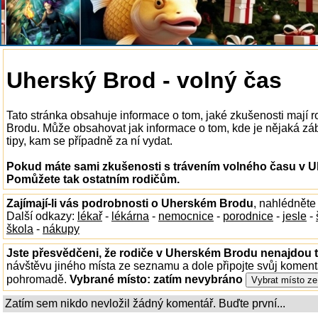
Uherský Brod - volný čas
Tato stránka obsahuje informace o tom, jaké zkušenosti mají 
Brodu. Může obsahovat jak informace o tom, kde je nějaká záb
tipy, kam se případně za ní vydat.
Pokud máte sami zkušenosti s trávením volného času v U
Pomůžete tak ostatním rodičům.
Zajímají-li vás podrobnosti o Uherském Brodu
, nahlédněte
Další odkazy:
lékař
-
lékárna
-
nemocnice
-
porodnice
-
jesle
-
škola
-
nákupy
Jste přesvědčeni, že rodiče v Uherském Brodu nenajdou to
návštěvu jiného místa ze seznamu a dole připojte svůj koment
pohromadě.
Vybrané místo:
zatím nevybráno
Zatím sem nikdo nevložil žádný komentář. Buďte první...