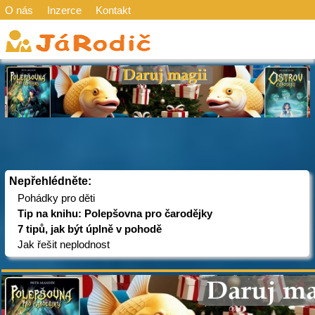
O nás
Inzerce
Kontakt
Nepřehlédněte:
Pohádky pro děti
Tip na knihu: Polepšovna pro čarodějky
7 tipů, jak být úplně v pohodě
Jak řešit neplodnost