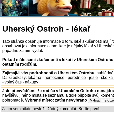
Uherský Ostroh - lékař
Tato stránka obsahuje informace o tom, jaké zkušenosti mají 
obsahovat jak informace o tom, kde je nějaký lékař v Uherském 
případně za ním vydat.
Pokud máte sami zkušenosti s lékaři v Uherském Ostrohu,
ostatním rodičům.
Zajímají-li vás podrobnosti o Uherském Ostrohu
, nahlédně
Další odkazy:
lékárna
-
nemocnice
-
porodnice
-
jesle
-
školka
-
volný čas
-
nákupy
Jste přesvědčeni, že rodiče v Uherském Ostrohu nenajdou 
návštěvu jiného místa ze seznamu a dole připojte svůj koment
pohromadě.
Vybrané místo:
zatím nevybráno
Zatím sem nikdo nevložil žádný komentář. Buďte první...