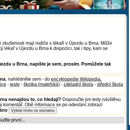
é zkušenosti mají rodiče s lékaři v Újezdu u Brna. Může
 lékař v Újezdu u Brna k dispozici, tak i tipy, kam se
jezdu u Brna, napište je sem, prosím. Pomůžete tak
rna
, nahlédněte sem - do
encyklopedie Wikipedia.
ice
-
jesle
-
školka (mateřská)
-
základní škola
-
střední škola
rna nenajdou to, co hledají?
Doporučte jim tedy návštěvu
ůj komentář. Obě informace se po odeslání zobrazí
ráno
ďte první...