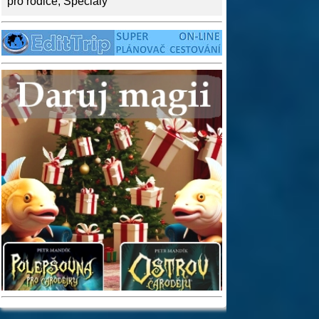
pro rodiče
,
Speciály