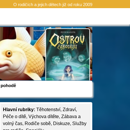
O rodičích a jejich dětech již od roku 2009
 v pohodě
Hlavní rubriky:
Těhotenství
,
Zdraví
,
Péče o dítě
,
Výchova dítěte
,
Zábava a
volný čas
,
Rodiče sobě
,
Diskuze
,
Služby