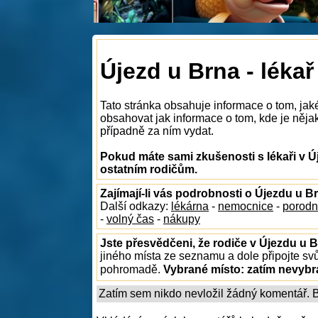
Újezd u Brna - lékař
Tato stránka obsahuje informace o tom, jak
obsahovat jak informace o tom, kde je nějaký
případně za ním vydat.
Pokud máte sami zkušenosti s lékaři v Ú
ostatním rodičům.
Zajímají-li vás podrobnosti o Újezdu u B
Další odkazy:
lékárna
-
nemocnice
-
porodn
-
volný čas
-
nákupy
Jste přesvědčeni, že rodiče v Újezdu u B
jiného místa ze seznamu a dole připojte sv
pohromadě.
Vybrané místo:
zatím nevyb
Zatím sem nikdo nevložil žádný komentář. Bu