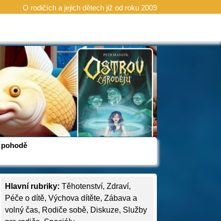
O rodičích a jejich dětech již od roku 2009
 v pohodě
Hlavní rubriky:
Těhotenství
,
Zdraví
,
Péče o dítě
,
Výchova dítěte
,
Zábava a
volný čas
,
Rodiče sobě
,
Diskuze
,
Služby