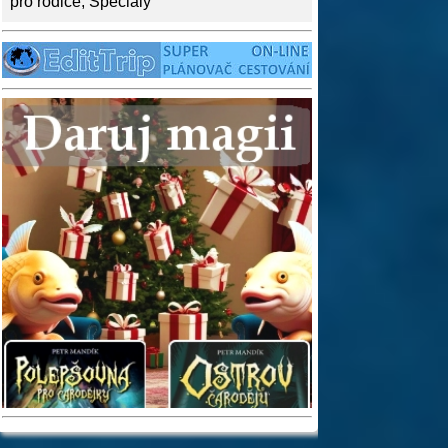
pro rodiče
,
Speciály