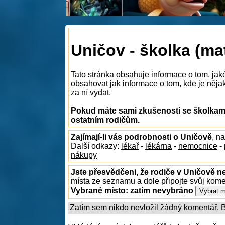
Uničov - školka (ma
Tato stránka obsahuje informace o tom, jak
obsahovat jak informace o tom, kde je nějak
za ní vydat.
Pokud máte sami zkušenosti se školkami
ostatním rodičům.
Zajímají-li vás podrobnosti o Uničově
, n
Další odkazy:
lékař
-
lékárna
-
nemocnice
-
nákupy
Jste přesvědčeni, že rodiče v Uničově ne
místa ze seznamu a dole připojte svůj kom
Vybrané místo:
zatím nevybráno
Zatím sem nikdo nevložil žádný komentář. Bu