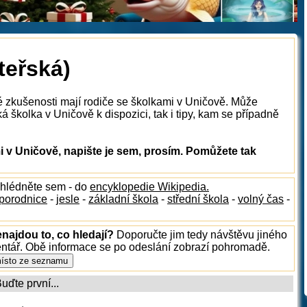
teřská)
é zkušenosti mají rodiče se školkami v Uničově. Může
á školka v Uničově k dispozici, tak i tipy, kam se případně
 v Uničově, napište je sem, prosím. Pomůžete tak
ahlédněte sem - do
encyklopedie Wikipedia.
porodnice
-
jesle
-
základní škola
-
střední škola
-
volný čas
-
najdou to, co hledají?
Doporučte jim tedy návštěvu jiného
entář. Obě informace se po odeslání zobrazí pohromadě.
ďte první...