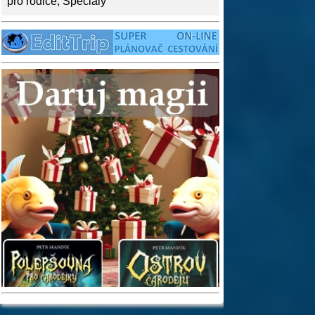
pro rodiče
,
Speciály