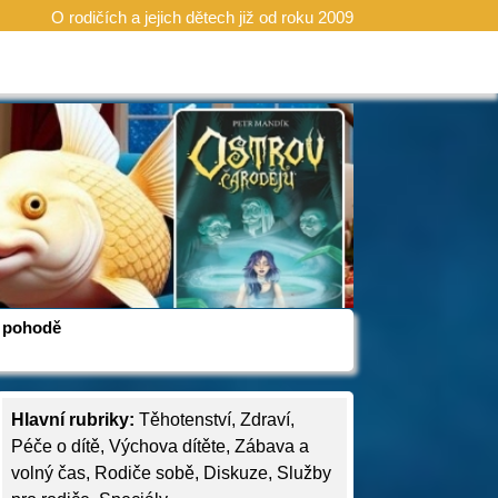
O rodičích a jejich dětech již od roku 2009
 v pohodě
Hlavní rubriky:
Těhotenství
,
Zdraví
,
Péče o dítě
,
Výchova dítěte
,
Zábava a
volný čas
,
Rodiče sobě
,
Diskuze
,
Služby