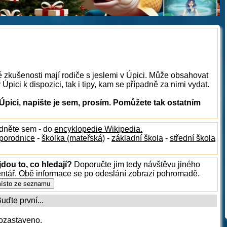
é zkušenosti mají rodiče s jeslemi v Úpici. Může obsahovat
Úpici k dispozici, tak i tipy, kam se případně za nimi vydat.
Úpici, napište je sem, prosím. Pomůžete tak ostatním
édněte sem - do
encyklopedie Wikipedia.
porodnice
-
školka (mateřská)
-
základní škola
-
střední škola
dou to, co hledají?
Doporučte jim tedy návštěvu jiného
entář. Obě informace se po odeslání zobrazí pohromadě.
ďte první...
ozastaveno.