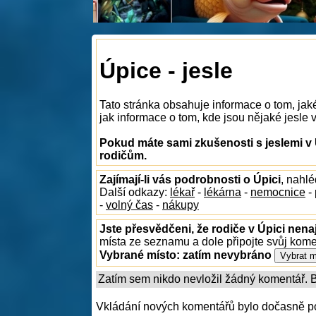
Úpice - jesle
Tato stránka obsahuje informace o tom, jak
jak informace o tom, kde jsou nějaké jesle v 
Pokud máte sami zkušenosti s jeslemi v 
rodičům.
Zajímají-li vás podrobnosti o Úpici
, nahl
Další odkazy:
lékař
-
lékárna
-
nemocnice
-
-
volný čas
-
nákupy
Jste přesvědčeni, že rodiče v Úpici nenaj
místa ze seznamu a dole připojte svůj kom
Vybrané místo:
zatím nevybráno
Zatím sem nikdo nevložil žádný komentář. Bu
Vkládání nových komentářů bylo dočasně p