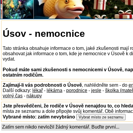
Úsov - nemocnice
Tato stránka obsahuje informace o tom, jaké zkušenosti mají
obsahovat jak informace o tom, kde je nemocnice v Úsově k disp
vydat.
Pokud máte sami zkušenosti s nemocnicemi v Úsově, napi
ostatním rodičům.
Zajímají-li vás podrobnosti o Úsově
, nahlédněte sem - do
e
Další odkazy:
lékař
-
lékárna
-
porodnice
-
jesle
-
školka (mate
volný čas
-
nákupy
Jste přesvědčeni, že rodiče v Úsově nenajdou to, co hleda
místa ze seznamu a dole připojte svůj komentář. Obě informa
Vybrané místo:
zatím nevybráno
Zatím sem nikdo nevložil žádný komentář. Buďte první...