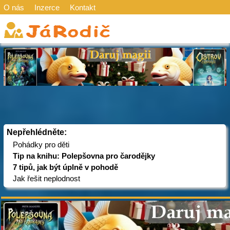
O nás
Inzerce
Kontakt
Nepřehlédněte:
Pohádky pro děti
Tip na knihu: Polepšovna pro čarodějky
7 tipů, jak být úplně v pohodě
Jak řešit neplodnost