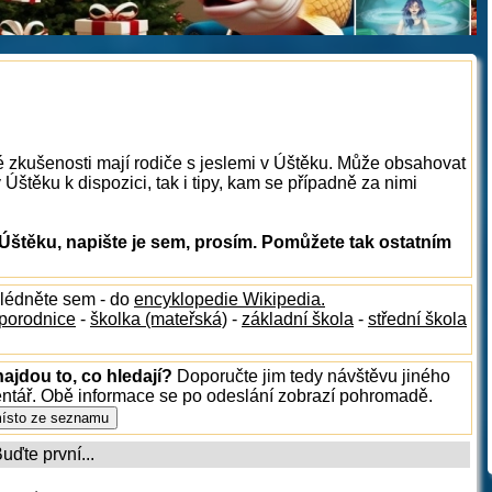
é zkušenosti mají rodiče s jeslemi v Úštěku. Může obsahovat
 Úštěku k dispozici, tak i tipy, kam se případně za nimi
Úštěku, napište je sem, prosím. Pomůžete tak ostatním
hlédněte sem - do
encyklopedie Wikipedia.
porodnice
-
školka (mateřská)
-
základní škola
-
střední škola
ajdou to, co hledají?
Doporučte jim tedy návštěvu jiného
entář. Obě informace se po odeslání zobrazí pohromadě.
ďte první...