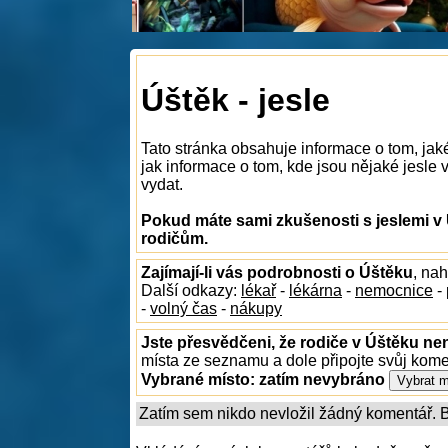
Úštěk - jesle
Tato stránka obsahuje informace o tom, jak
jak informace o tom, kde jsou nějaké jesle v
vydat.
Pokud máte sami zkušenosti s jeslemi v 
rodičům.
Zajímají-li vás podrobnosti o Úštěku
, na
Další odkazy:
lékař
-
lékárna
-
nemocnice
-
-
volný čas
-
nákupy
Jste přesvědčeni, že rodiče v Úštěku nen
místa ze seznamu a dole připojte svůj kom
Vybrané místo:
zatím nevybráno
Zatím sem nikdo nevložil žádný komentář. Bu