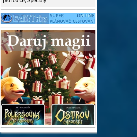
pro rodiče
,
Speciály