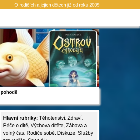
O rodičích a jejich dětech již od roku 2009
 v pohodě
Hlavní rubriky:
Těhotenství
,
Zdraví
,
Péče o dítě
,
Výchova dítěte
,
Zábava a
volný čas
,
Rodiče sobě
,
Diskuze
,
Služby