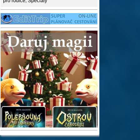
pro rodiče
,
Speciály