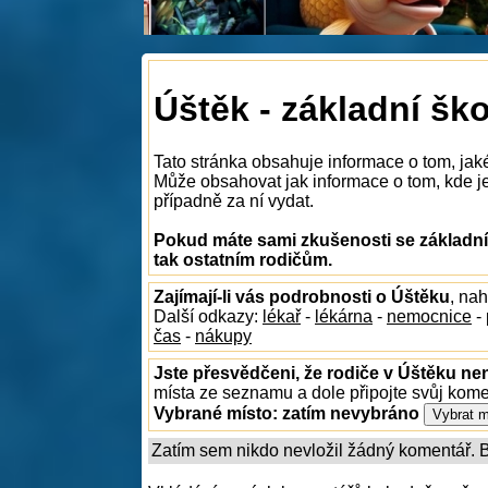
Úštěk - základní ško
Tato stránka obsahuje informace o tom, jak
Může obsahovat jak informace o tom, kde je 
případně za ní vydat.
Pokud máte sami zkušenosti se základní
tak ostatním rodičům.
Zajímají-li vás podrobnosti o Úštěku
, na
Další odkazy:
lékař
-
lékárna
-
nemocnice
-
čas
-
nákupy
Jste přesvědčeni, že rodiče v Úštěku nen
místa ze seznamu a dole připojte svůj kom
Vybrané místo:
zatím nevybráno
Zatím sem nikdo nevložil žádný komentář. Bu