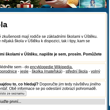
la
é zkušenosti mají rodiče se základními školami v Úštěku.
nějaká škola v Úštěku k dispozici, tak i tipy, kam se
mi školami v Úštěku, napište je sem, prosím. Pomůžete
hlédněte sem - do
encyklopedie Wikipedia.
porodnice
-
jesle
-
školka (mateřská)
-
střední škola
-
volný
ajdou to, co hledají?
Doporučte jim tedy návštěvu jiného
entář. Obě informace se po odeslání zobrazí pohromadě.
ďte první...