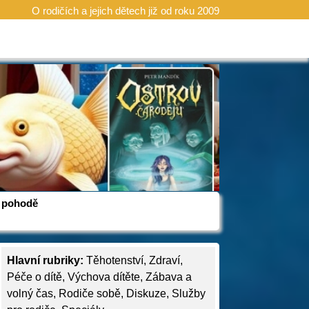
O rodičích a jejich dětech již od roku 2009
 v pohodě
Hlavní rubriky:
Těhotenství
,
Zdraví
,
Péče o dítě
,
Výchova dítěte
,
Zábava a
volný čas
,
Rodiče sobě
,
Diskuze
,
Služby