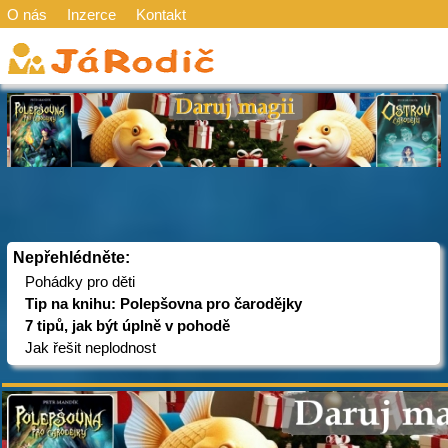
O nás
Inzerce
Kontakt
Nepřehlédněte:
Pohádky pro děti
Tip na knihu: Polepšovna pro čarodějky
7 tipů, jak být úplně v pohodě
Jak řešit neplodnost