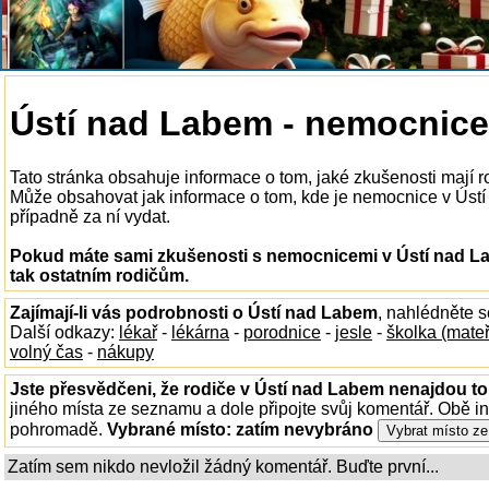
Ústí nad Labem - nemocnice
Tato stránka obsahuje informace o tom, jaké zkušenosti mají 
Může obsahovat jak informace o tom, kde je nemocnice v Ústí n
případně za ní vydat.
Pokud máte sami zkušenosti s nemocnicemi v Ústí nad La
tak ostatním rodičům.
Zajímají-li vás podrobnosti o Ústí nad Labem
, nahlédněte 
Další odkazy:
lékař
-
lékárna
-
porodnice
-
jesle
-
školka (mate
volný čas
-
nákupy
Jste přesvědčeni, že rodiče v Ústí nad Labem nenajdou to,
jiného místa ze seznamu a dole připojte svůj komentář. Obě i
pohromadě.
Vybrané místo:
zatím nevybráno
Zatím sem nikdo nevložil žádný komentář. Buďte první...