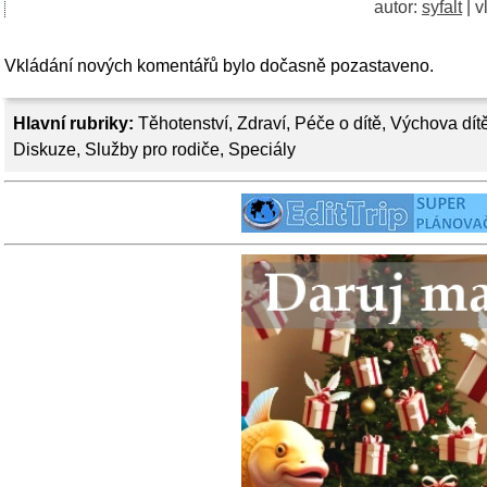
autor:
syfalt
| v
Vkládání nových komentářů bylo dočasně pozastaveno.
Hlavní rubriky:
Těhotenství
,
Zdraví
,
Péče o dítě
,
Výchova dít
Diskuze
,
Služby pro rodiče
,
Speciály