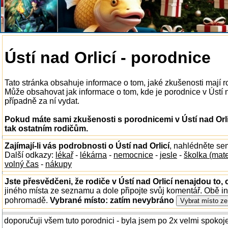
Ústí nad Orlicí - porodnice
Tato stránka obsahuje informace o tom, jaké zkušenosti mají ro
Může obsahovat jak informace o tom, kde je porodnice v Ústí nad
případně za ní vydat.
Pokud máte sami zkušenosti s porodnicemi v Ústí nad Orli
tak ostatním rodičům.
Zajímají-li vás podrobnosti o Ústí nad Orlicí
, nahlédněte se
Další odkazy:
lékař
-
lékárna
-
nemocnice
-
jesle
-
školka (mat
volný čas
-
nákupy
Jste přesvědčeni, že rodiče v Ústí nad Orlicí nenajdou to, 
jiného místa ze seznamu a dole připojte svůj komentář. Obě i
pohromadě.
Vybrané místo:
zatím nevybráno
doporučuji všem tuto porodnici - byla jsem po 2x velmi spokoj