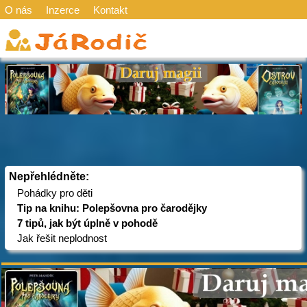
O nás
Inzerce
Kontakt
Nepřehlédněte:
Pohádky pro děti
Tip na knihu: Polepšovna pro čarodějky
7 tipů, jak být úplně v pohodě
Jak řešit neplodnost