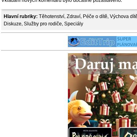
Vkládání nových komentářů bylo dočasně pozastaveno.
Hlavní rubriky:
Těhotenství
,
Zdraví
,
Péče o dítě
,
Výchova dít
Diskuze
,
Služby pro rodiče
,
Speciály