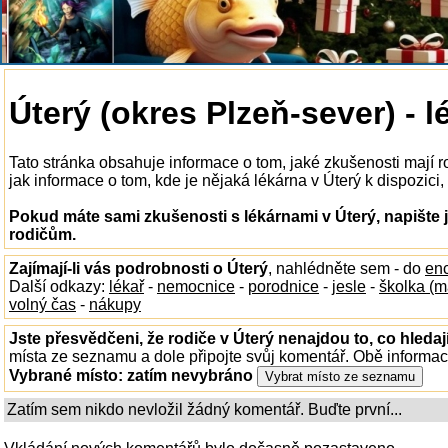
Úterý (okres Plzeň-sever) - l
Tato stránka obsahuje informace o tom, jaké zkušenosti mají 
jak informace o tom, kde je nějaká lékárna v Úterý k dispozici, 
Pokud máte sami zkušenosti s lékárnami v Úterý, napište 
rodičům.
Zajímají-li vás podrobnosti o Úterý
, nahlédněte sem - do
enc
Další odkazy:
lékař
-
nemocnice
-
porodnice
-
jesle
-
školka (m
volný čas
-
nákupy
Jste přesvědčeni, že rodiče v Úterý nenajdou to, co hledaj
místa ze seznamu a dole připojte svůj komentář. Obě informa
Vybrané místo:
zatím nevybráno
Zatím sem nikdo nevložil žádný komentář. Buďte první...