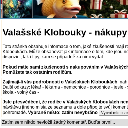
Valašské Klobouky - nákupy
Tato stránka obsahuje informace o tom, jaké zkušenosti mají
Kloboukách. Může obsahovat jak informace o tom, kde jsou 
dispozici, tak i tipy, kam se případně za nimi vydat.
Pokud máte sami zkušenosti s nakupováním v Valašských 
Pomůžete tak ostatním rodičům.
Zajímají-li vás podrobnosti o Valašských Kloboukách
, na
Další odkazy:
lékař
-
lékárna
-
nemocnice
-
porodnice
-
jesle
-
škola
-
volný čas
-
Jste přesvědčeni, že rodiče v Valašských Kloboukách nena
návštěvu jiného místa ze seznamu a dole připojte svůj koment
pohromadě.
Vybrané místo:
zatím nevybráno
Zatím sem nikdo nevložil žádný komentář. Buďte první...