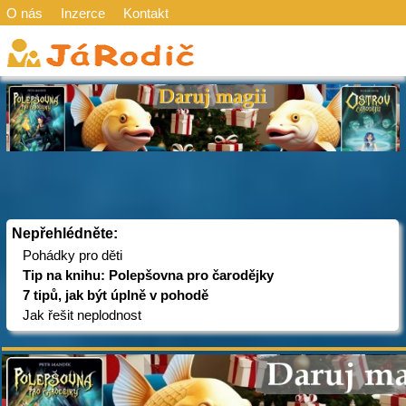
O nás
Inzerce
Kontakt
Nepřehlédněte:
Pohádky pro děti
Tip na knihu: Polepšovna pro čarodějky
7 tipů, jak být úplně v pohodě
Jak řešit neplodnost