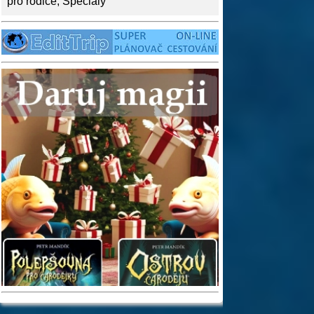
pro rodiče
,
Speciály