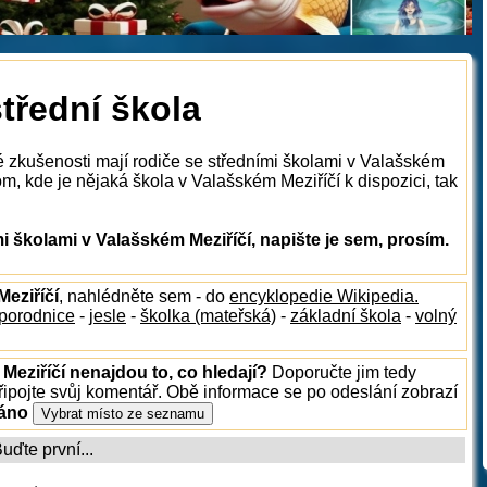
střední škola
é zkušenosti mají rodiče se středními školami v Valašském
m, kde je nějaká škola v Valašském Meziříčí k dispozici, tak
 školami v Valašském Meziříčí, napište je sem, prosím.
Meziříčí
, nahlédněte sem - do
encyklopedie Wikipedia.
porodnice
-
jesle
-
školka (mateřská)
-
základní škola
-
volný
Meziříčí nenajdou to, co hledají?
Doporučte jim tedy
ipojte svůj komentář. Obě informace se po odeslání zobrazí
ráno
ďte první...