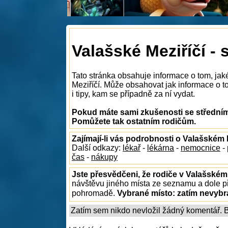
Valašské Meziříčí - 
Tato stránka obsahuje informace o tom, jak
Meziříčí. Může obsahovat jak informace o to
i tipy, kam se případně za ní vydat.
Pokud máte sami zkušenosti se středními
Pomůžete tak ostatním rodičům.
Zajímají-li vás podrobnosti o Valašském 
Další odkazy:
lékař
-
lékárna
-
nemocnice
-
čas
-
nákupy
Jste přesvědčeni, že rodiče v Valašském 
návštěvu jiného místa ze seznamu a dole př
pohromadě.
Vybrané místo:
zatím nevyb
Zatím sem nikdo nevložil žádný komentář. Bu