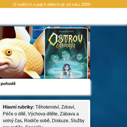
O rodičích a jejich dětech již od roku 2009
 v pohodě
Hlavní rubriky:
Těhotenství
,
Zdraví
,
Péče o dítě
,
Výchova dítěte
,
Zábava a
volný čas
,
Rodiče sobě
,
Diskuze
,
Služby