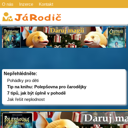
O nás
Inzerce
Kontakt
Nepřehlédněte:
Pohádky pro děti
Tip na knihu: Polepšovna pro čarodějky
7 tipů, jak být úplně v pohodě
Jak řešit neplodnost