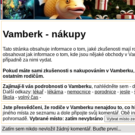
Vamberk - nákupy
Tato stránka obsahuje informace o tom, jaké zkušenosti mají
obsahovat jak informace o tom, kde jsou nějaké obchody v Vamb
případně za nimi vydat.
Pokud máte sami zkušenosti s nakupováním v Vamberku, n
ostatním rodičům.
Zajímají-li vás podrobnosti o Vamberku
, nahlédněte sem - 
Další odkazy:
lékař
-
lékárna
-
nemocnice
-
porodnice
-
jesle
-
škola
-
volný čas
-
Jste přesvědčeni, že rodiče v Vamberku nenajdou to, co h
jiného místa ze seznamu a dole připojte svůj komentář. Obě i
pohromadě.
Vybrané místo:
zatím nevybráno
Zatím sem nikdo nevložil žádný komentář. Buďte první...