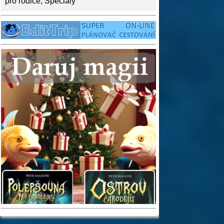
pro rodiče
,
Speciály