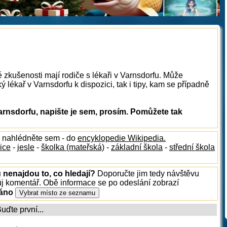
 zkušenosti mají rodiče s lékaři v Varnsdorfu. Může
 lékař v Varnsdorfu k dispozici, tak i tipy, kam se případně
arnsdorfu, napište je sem, prosím. Pomůžete tak
, nahlédněte sem - do
encyklopedie Wikipedia.
ice
-
jesle
-
školka (mateřská)
-
základní škola
-
střední škola
 nenajdou to, co hledají?
Doporučte jim tedy návštěvu
ůj komentář. Obě informace se po odeslání zobrazí
ráno
ďte první...