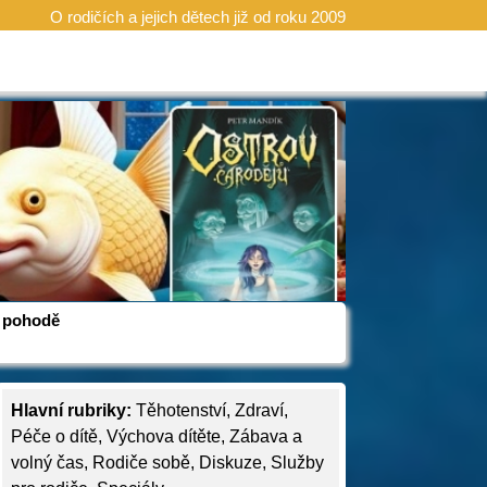
O rodičích a jejich dětech již od roku 2009
 v pohodě
Hlavní rubriky:
Těhotenství
,
Zdraví
,
Péče o dítě
,
Výchova dítěte
,
Zábava a
volný čas
,
Rodiče sobě
,
Diskuze
,
Služby