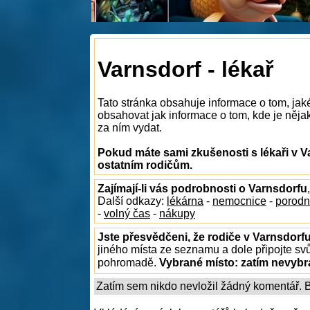
Varnsdorf - lékař
Tato stránka obsahuje informace o tom, jaké
obsahovat jak informace o tom, kde je nějaký
za ním vydat.
Pokud máte sami zkušenosti s lékaři v V
ostatním rodičům.
Zajímají-li vás podrobnosti o Varnsdorfu
Další odkazy:
lékárna
-
nemocnice
-
porodn
-
volný čas
-
nákupy
Jste přesvědčeni, že rodiče v Varnsdorfu
jiného místa ze seznamu a dole připojte sv
pohromadě.
Vybrané místo:
zatím nevyb
Zatím sem nikdo nevložil žádný komentář. Bu