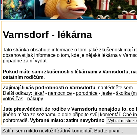
Varnsdorf - lékárna
Tato stránka obsahuje informace o tom, jaké zkušenosti mají 
obsahovat jak informace o tom, kde je nějaká lékárna v Varnsdor
případně za ní vydat.
Pokud máte sami zkušenosti s lékárnami v Varnsdorfu, na
ostatním rodičům.
Zajímají-li vás podrobnosti o Varnsdorfu
, nahlédněte sem -
Další odkazy:
lékař
-
nemocnice
-
porodnice
-
jesle
-
školka (m
volný čas
-
nákupy
Jste přesvědčeni, že rodiče v Varnsdorfu nenajdou to, co 
jiného místa ze seznamu a dole připojte svůj komentář. Obě i
pohromadě.
Vybrané místo:
zatím nevybráno
Zatím sem nikdo nevložil žádný komentář. Buďte první...