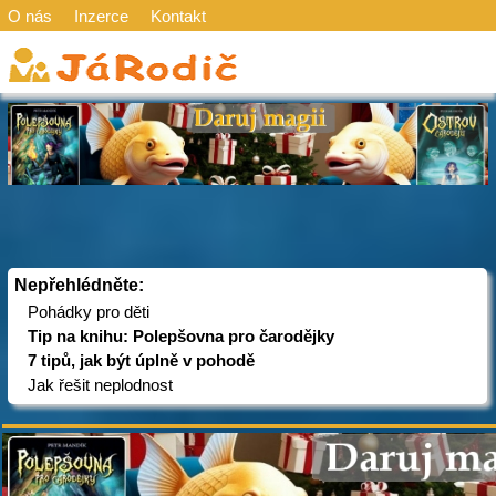
O nás
Inzerce
Kontakt
Nepřehlédněte:
Pohádky pro děti
Tip na knihu: Polepšovna pro čarodějky
7 tipů, jak být úplně v pohodě
Jak řešit neplodnost