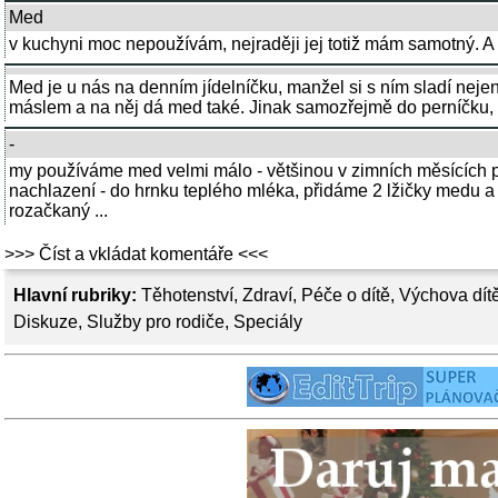
Med
v kuchyni moc nepoužívám, nejraději jej totiž mám samotný. A
Med je u nás na denním jídelníčku, manžel si s ním sladí nejen
máslem a na něj dá med také. Jinak samozřejmě do perníčku, 
-
my používáme med velmi málo - většinou v zimních měsících př
nachlazení - do hrnku teplého mléka, přidáme 2 lžičky medu a
rozačkaný ...
>>> Číst a vkládat komentáře <<<
Hlavní rubriky:
Těhotenství
,
Zdraví
,
Péče o dítě
,
Výchova dít
Diskuze
,
Služby pro rodiče
,
Speciály