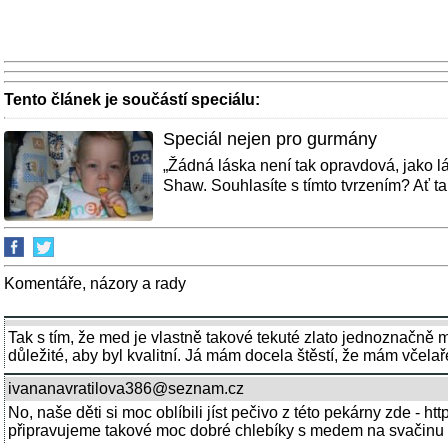
Tento článek je součástí speciálu:
Speciál nejen pro gurmány
„Žádná láska není tak opravdová, jako lá
Shaw. Souhlasíte s tímto tvrzením? Ať tak
Komentáře, názory a rady
Tak s tím, že med je vlastně takové tekuté zlato jednoznačně
důležité, aby byl kvalitní. Já mám docela štěstí, že mám včelař
ivananavratilova386@seznam.cz
No, naše děti si moc oblíbili jíst pečivo z této pekárny zde - 
připravujeme takové moc dobré chlebíky s medem na svačinu a n