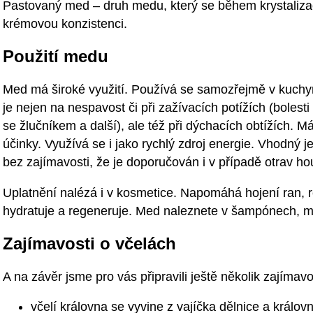
Pastovaný med – druh medu, který se během krystaliza
krémovou konzistenci.
Použití medu
Med má široké využití. Používá se samozřejmě v kuchyn
je nejen na nespavost či při zažívacích potížích (bolest
se žlučníkem a další), ale též při dýchacích obtížích. Má
účinky. Využívá se i jako rychlý zdroj energie. Vhodný je
bez zajímavosti, že je doporučován i v případě otrav ho
Uplatnění nalézá i v kosmetice. Napomáhá hojení ran, re
hydratuje a regeneruje. Med naleznete v šampónech, m
Zajímavosti o včelách
A na závěr jsme pro vás připravili ještě několik zajímavos
včelí královna se vyvine z vajíčka dělnice a královn