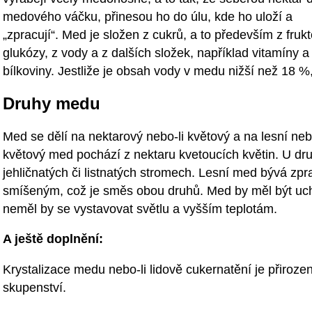
medového váčku, přinesou ho do úlu, kde ho uloží a
„zpracují“. Med je složen z cukrů, a to především z fruk
glukózy, z vody a z dalších složek, například vitamíny a
bílkoviny. Jestliže je obsah vody v medu nižší než 18 %
Druhy medu
Med se dělí na nektarový nebo-li květový a na lesní neb
květový med pochází z nektaru kvetoucích květin. U dr
jehličnatých či listnatých stromech. Lesní med bývá zpr
smíšeným, což je směs obou druhů. Med by měl být uc
neměl by se vystavovat světlu a vyšším teplotám.
A ještě doplnění:
Krystalizace medu nebo-li lidově cukernatění je přiroze
skupenství.