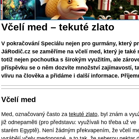
Včelí med – tekuté zlato
V pokračování Speciálu nejen pro gurmány, který pr
JáRodič.cz se zaměříme na včelí med, který je také 
totiž nejen pochoutka s širokým využitím, ale záro
příspěvku se o něm dozvíte množství zajímavostí, t
vlivu na člověka a přidáme i další informace. Příjem
Včelí med
Med, označovaný často za
tekuté zlato
, byl znám a vyu
již odnepaměti (pro představu: využívali ho třeba už ve
starém Egyptě). Není žádným překvapením, že včelí m
vyrábějí včely medonosné, a to tak, že seberou nektar 