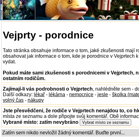
Vejprty - porodnice
Tato stránka obsahuje informace o tom, jaké zkušenosti mají 
obsahovat jak informace o tom, kde je porodnice v Vejprtech k d
vydat.
Pokud máte sami zkušenosti s porodnicemi v Vejprtech, n
ostatním rodičům.
Zajímají-li vás podrobnosti o Vejprtech
, nahlédněte sem - 
Další odkazy:
lékař
-
lékárna
-
nemocnice
-
jesle
-
školka (mat
volný čas
-
nákupy
Jste přesvědčeni, že rodiče v Vejprtech nenajdou to, co hl
místa ze seznamu a dole připojte svůj komentář. Obě informa
Vybrané místo:
zatím nevybráno
Zatím sem nikdo nevložil žádný komentář. Buďte první...