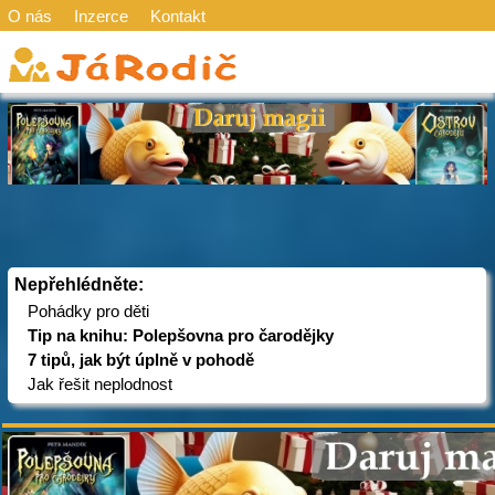
O nás
Inzerce
Kontakt
Nepřehlédněte:
Pohádky pro děti
Tip na knihu: Polepšovna pro čarodějky
7 tipů, jak být úplně v pohodě
Jak řešit neplodnost