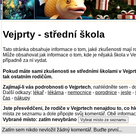
Vejprty - střední škola
Tato stránka obsahuje informace o tom, jaké zkušenosti mají r
Může obsahovat jak informace o tom, kde je nějaká škola v Vejp
případně za ní vydat.
Pokud máte sami zkušenosti se středními školami v Vejprt
tak ostatním rodičům.
Zajímají-li vás podrobnosti o Vejprtech
, nahlédněte sem - 
Další odkazy:
lékař
-
lékárna
-
nemocnice
-
porodnice
-
jesle
-
čas
-
nákupy
Jste přesvědčeni, že rodiče v Vejprtech nenajdou to, co hl
místa ze seznamu a dole připojte svůj komentář. Obě informa
Vybrané místo:
zatím nevybráno
Zatím sem nikdo nevložil žádný komentář. Buďte první...