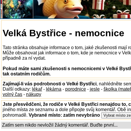
Velká Bystřice - nemocnice
Tato stránka obsahuje informace o tom, jaké zkušenosti mají r
Může obsahovat jak informace o tom, kde je nemocnice v Velké B
případně za ní vydat.
Pokud máte sami zkušenosti s nemocnicemi v Velké Bystři
tak ostatním rodičům.
Zajímají-li vás podrobnosti o Velké Bystřici
, nahlédněte se
Další odkazy:
lékař
-
lékárna
-
porodnice
-
jesle
-
školka (mate
volný čas
-
nákupy
Jste přesvědčeni, že rodiče v Velké Bystřici nenajdou to, c
jiného místa ze seznamu a dole připojte svůj komentář. Obě i
pohromadě.
Vybrané místo:
zatím nevybráno
Zatím sem nikdo nevložil žádný komentář. Buďte první...