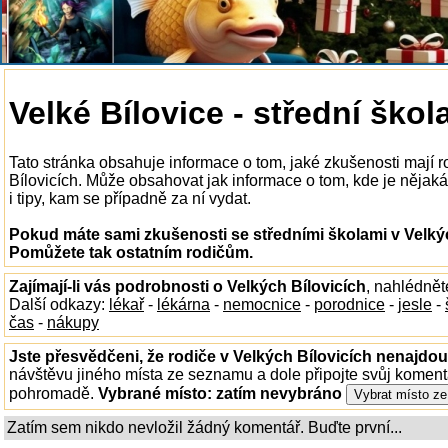
Velké Bílovice - střední škol
Tato stránka obsahuje informace o tom, jaké zkušenosti mají r
Bílovicích. Může obsahovat jak informace o tom, kde je nějaká 
i tipy, kam se případně za ní vydat.
Pokud máte sami zkušenosti se středními školami v Velkých
Pomůžete tak ostatním rodičům.
Zajímají-li vás podrobnosti o Velkých Bílovicích
, nahlédně
Další odkazy:
lékař
-
lékárna
-
nemocnice
-
porodnice
-
jesle
-
čas
-
nákupy
Jste přesvědčeni, že rodiče v Velkých Bílovicích nenajdou 
návštěvu jiného místa ze seznamu a dole připojte svůj koment
pohromadě.
Vybrané místo:
zatím nevybráno
Zatím sem nikdo nevložil žádný komentář. Buďte první...