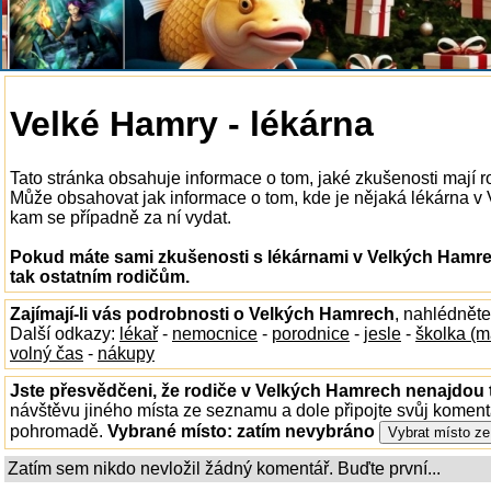
Velké Hamry - lékárna
Tato stránka obsahuje informace o tom, jaké zkušenosti mají 
Může obsahovat jak informace o tom, kde je nějaká lékárna v Ve
kam se případně za ní vydat.
Pokud máte sami zkušenosti s lékárnami v Velkých Hamre
tak ostatním rodičům.
Zajímají-li vás podrobnosti o Velkých Hamrech
, nahlédnět
Další odkazy:
lékař
-
nemocnice
-
porodnice
-
jesle
-
školka (m
volný čas
-
nákupy
Jste přesvědčeni, že rodiče v Velkých Hamrech nenajdou t
návštěvu jiného místa ze seznamu a dole připojte svůj koment
pohromadě.
Vybrané místo:
zatím nevybráno
Zatím sem nikdo nevložil žádný komentář. Buďte první...