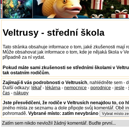
Veltrusy - střední škola
Tato stránka obsahuje informace o tom, jaké zkušenosti mají ro
Může obsahovat jak informace o tom, kde je nějaká škola v Veltr
případně za ní vydat.
Pokud máte sami zkušenosti se středními školami v Veltru
tak ostatním rodičům.
Zajímají-li vás podrobnosti o Veltrusích
, nahlédněte sem - 
Další odkazy:
lékař
-
lékárna
-
nemocnice
-
porodnice
-
jesle
-
čas
-
nákupy
Jste přesvědčeni, že rodiče v Veltrusích nenajdou to, co h
jiného místa ze seznamu a dole připojte svůj komentář. Obě i
pohromadě.
Vybrané místo:
zatím nevybráno
Zatím sem nikdo nevložil žádný komentář. Buďte první...