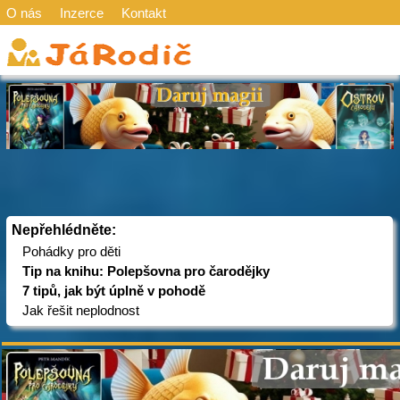
O nás
Inzerce
Kontakt
Nepřehlédněte:
Pohádky pro děti
Tip na knihu: Polepšovna pro čarodějky
7 tipů, jak být úplně v pohodě
Jak řešit neplodnost