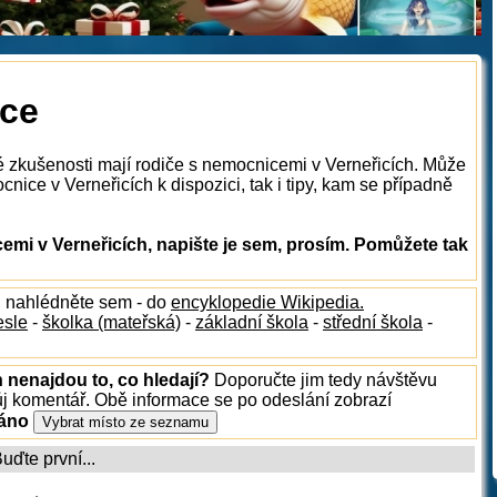
ice
é zkušenosti mají rodiče s nemocnicemi v Verneřicích. Může
nice v Verneřicích k dispozici, tak i tipy, kam se případně
mi v Verneřicích, napište je sem, prosím. Pomůžete tak
, nahlédněte sem - do
encyklopedie Wikipedia.
esle
-
školka (mateřská)
-
základní škola
-
střední škola
-
h nenajdou to, co hledají?
Doporučte jim tedy návštěvu
ůj komentář. Obě informace se po odeslání zobrazí
ráno
ďte první...