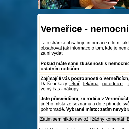
Verneřice - nemocn
Tato stránka obsahuje informace o tom, jak
obsahovat jak informace o tom, kde je nemoc
za ní vydat.
Pokud máte sami zkušenosti s nemocnice
ostatním rodičům.
Zajímají-li vás podrobnosti o Verneřicích
Další odkazy:
lékař
-
lékárna
-
porodnice
-
j
volný čas
-
nákupy
Jste přesvědčeni, že rodiče v Verneřicíc
jiného místa ze seznamu a dole připojte sv
pohromadě.
Vybrané místo:
zatím nevyb
Zatím sem nikdo nevložil žádný komentář. Bu