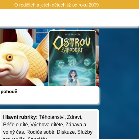
O rodičích a jejich dětech již od roku 2009
 v pohodě
Hlavní rubriky:
Těhotenství
,
Zdraví
,
Péče o dítě
,
Výchova dítěte
,
Zábava a
volný čas
,
Rodiče sobě
,
Diskuze
,
Služby