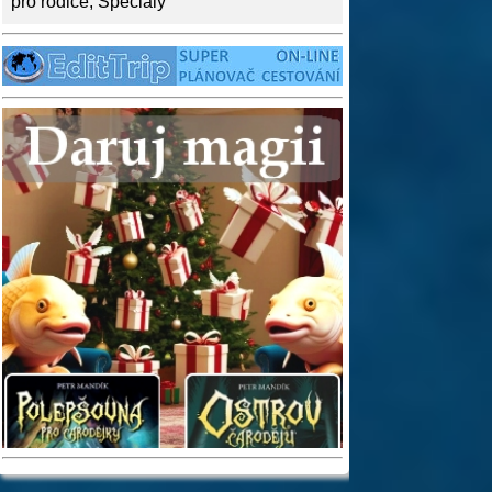
pro rodiče
,
Speciály