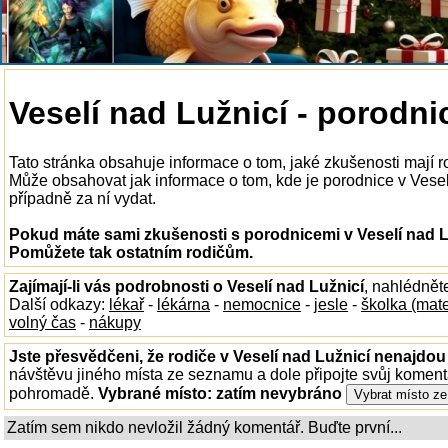
Veselí nad Lužnicí - porodni
Tato stránka obsahuje informace o tom, jaké zkušenosti mají r
Může obsahovat jak informace o tom, kde je porodnice v Veselí 
případně za ní vydat.
Pokud máte sami zkušenosti s porodnicemi v Veselí nad Lu
Pomůžete tak ostatním rodičům.
Zajímají-li vás podrobnosti o Veselí nad Lužnicí
, nahlédnět
Další odkazy:
lékař
-
lékárna
-
nemocnice
-
jesle
-
školka (mat
volný čas
-
nákupy
Jste přesvědčeni, že rodiče v Veselí nad Lužnicí nenajdou 
návštěvu jiného místa ze seznamu a dole připojte svůj koment
pohromadě.
Vybrané místo:
zatím nevybráno
Zatím sem nikdo nevložil žádný komentář. Buďte první...