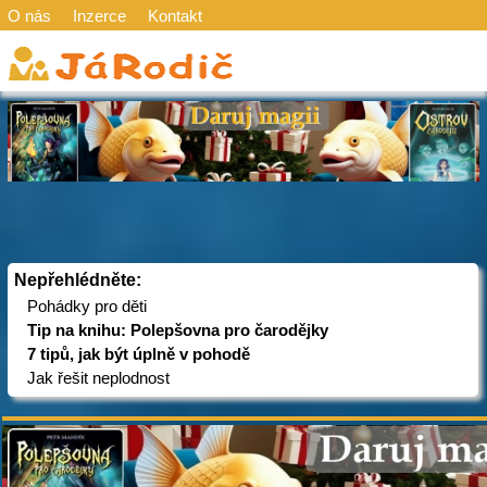
O nás
Inzerce
Kontakt
Nepřehlédněte:
Pohádky pro děti
Tip na knihu: Polepšovna pro čarodějky
7 tipů, jak být úplně v pohodě
Jak řešit neplodnost