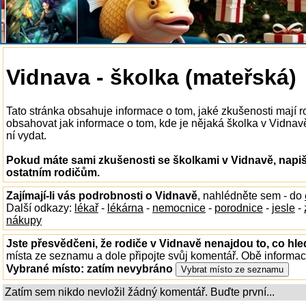
Vidnava - školka (mateřská)
Tato stránka obsahuje informace o tom, jaké zkušenosti mají 
obsahovat jak informace o tom, kde je nějaká školka v Vidnavě 
ní vydat.
Pokud máte sami zkušenosti se školkami v Vidnavě, napiš
ostatním rodičům.
Zajímají-li vás podrobnosti o Vidnavě
, nahlédněte sem - do
Další odkazy:
lékař
-
lékárna
-
nemocnice
-
porodnice
-
jesle
-
nákupy
Jste přesvědčeni, že rodiče v Vidnavě nenajdou to, co hle
místa ze seznamu a dole připojte svůj komentář. Obě informa
Vybrané místo:
zatím nevybráno
Zatím sem nikdo nevložil žádný komentář. Buďte první...