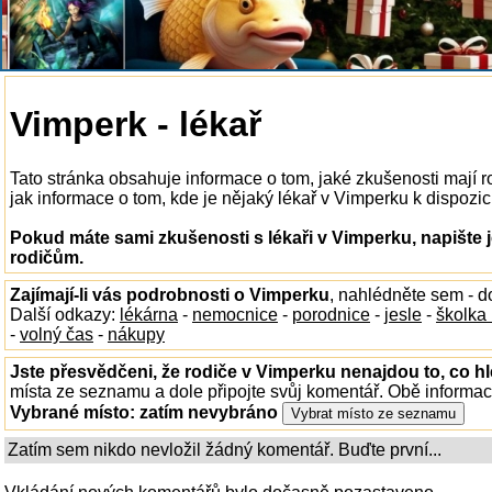
Vimperk - lékař
Tato stránka obsahuje informace o tom, jaké zkušenosti mají 
jak informace o tom, kde je nějaký lékař v Vimperku k dispozici
Pokud máte sami zkušenosti s lékaři v Vimperku, napište 
rodičům.
Zajímají-li vás podrobnosti o Vimperku
, nahlédněte sem - 
Další odkazy:
lékárna
-
nemocnice
-
porodnice
-
jesle
-
školka
-
volný čas
-
nákupy
Jste přesvědčeni, že rodiče v Vimperku nenajdou to, co hl
místa ze seznamu a dole připojte svůj komentář. Obě informa
Vybrané místo:
zatím nevybráno
Zatím sem nikdo nevložil žádný komentář. Buďte první...