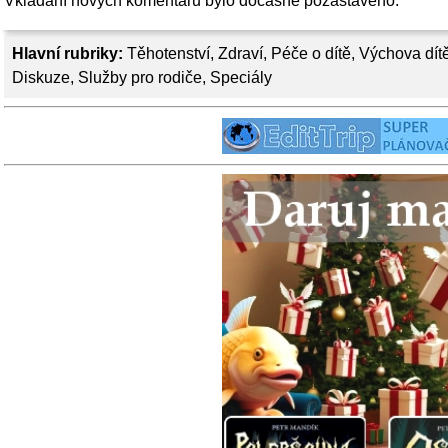
Vkládání nových komentářů bylo dočasně pozastaveno.
Hlavní rubriky:
Těhotenství
,
Zdraví
,
Péče o dítě
,
Výchova dít
Diskuze
,
Služby pro rodiče
,
Speciály