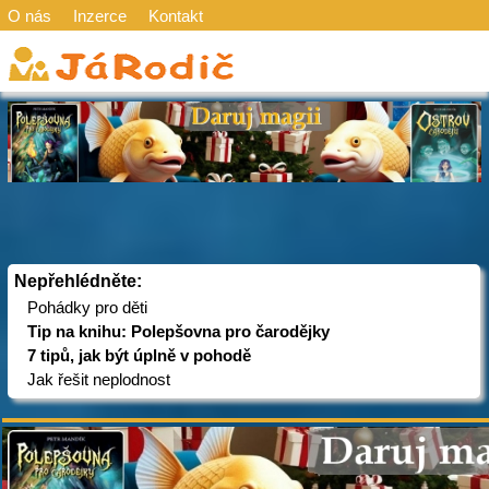
O nás
Inzerce
Kontakt
Nepřehlédněte:
Pohádky pro děti
Tip na knihu: Polepšovna pro čarodějky
7 tipů, jak být úplně v pohodě
Jak řešit neplodnost