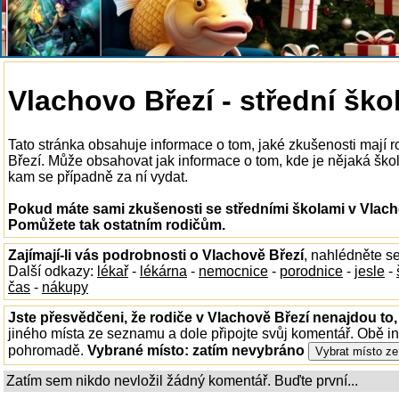
Vlachovo Březí - střední ško
Tato stránka obsahuje informace o tom, jaké zkušenosti mají r
Březí. Může obsahovat jak informace o tom, kde je nějaká škola 
kam se případně za ní vydat.
Pokud máte sami zkušenosti se středními školami v Vlacho
Pomůžete tak ostatním rodičům.
Zajímají-li vás podrobnosti o Vlachově Březí
, nahlédněte s
Další odkazy:
lékař
-
lékárna
-
nemocnice
-
porodnice
-
jesle
-
čas
-
nákupy
Jste přesvědčeni, že rodiče v Vlachově Březí nenajdou to,
jiného místa ze seznamu a dole připojte svůj komentář. Obě i
pohromadě.
Vybrané místo:
zatím nevybráno
Zatím sem nikdo nevložil žádný komentář. Buďte první...