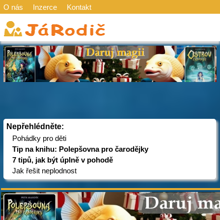
O nás
Inzerce
Kontakt
Nepřehlédněte:
Pohádky pro děti
Tip na knihu: Polepšovna pro čarodějky
7 tipů, jak být úplně v pohodě
Jak řešit neplodnost