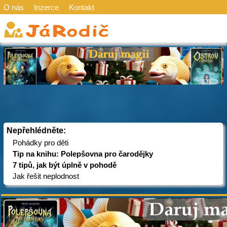
O nás
Inzerce
Kontakt
Nepřehlédněte:
Pohádky pro děti
Tip na knihu: Polepšovna pro čarodějky
7 tipů, jak být úplně v pohodě
Jak řešit neplodnost