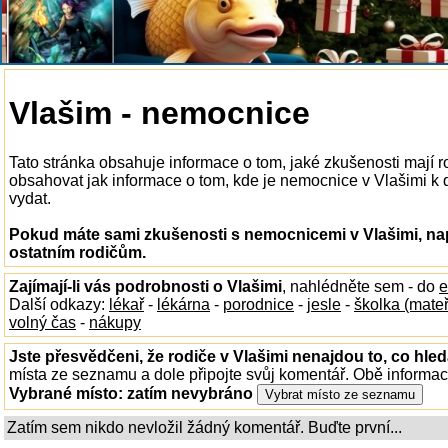
Vlašim - nemocnice
Tato stránka obsahuje informace o tom, jaké zkušenosti mají 
obsahovat jak informace o tom, kde je nemocnice v Vlašimi k di
vydat.
Pokud máte sami zkušenosti s nemocnicemi v Vlašimi, nap
ostatním rodičům.
Zajímají-li vás podrobnosti o Vlašimi
, nahlédněte sem - do
e
Další odkazy:
lékař
-
lékárna
-
porodnice
-
jesle
-
školka (mate
volný čas
-
nákupy
Jste přesvědčeni, že rodiče v Vlašimi nenajdou to, co hled
místa ze seznamu a dole připojte svůj komentář. Obě informa
Vybrané místo:
zatím nevybráno
Zatím sem nikdo nevložil žádný komentář. Buďte první...