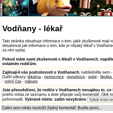
Vodňany - lékař
Tato stránka obsahuje informace o tom, jaké zkušenosti mají 
obsahovat jak informace o tom, kde je nějaký lékař v Vodňanech
za ním vydat.
Pokud máte sami zkušenosti s lékaři v Vodňanech, napišt
ostatním rodičům.
Zajímají-li vás podrobnosti o Vodňanech
, nahlédněte sem 
Další odkazy:
lékárna
-
nemocnice
-
porodnice
-
jesle
-
školka
-
volný čas
-
nákupy
Jste přesvědčeni, že rodiče v Vodňanech nenajdou to, co 
jiného místa ze seznamu a dole připojte svůj komentář. Obě i
pohromadě.
Vybrané místo:
zatím nevybráno
Zatím sem nikdo nevložil žádný komentář. Buďte první...