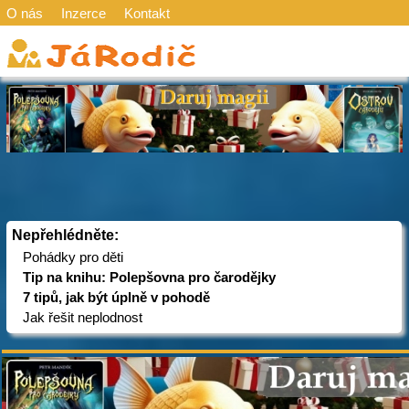
O nás
Inzerce
Kontakt
Nepřehlédněte:
Pohádky pro děti
Tip na knihu: Polepšovna pro čarodějky
7 tipů, jak být úplně v pohodě
Jak řešit neplodnost