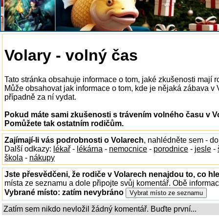
Volary - volný čas
Tato stránka obsahuje informace o tom, jaké zkušenosti mají r
Může obsahovat jak informace o tom, kde je nějaká zábava v Vol
případně za ní vydat.
Pokud máte sami zkušenosti s trávením volného času v Vol
Pomůžete tak ostatním rodičům.
Zajímají-li vás podrobnosti o Volarech
, nahlédněte sem - d
Další odkazy:
lékař
-
lékárna
-
nemocnice
-
porodnice
-
jesle
-
škola
-
nákupy
Jste přesvědčeni, že rodiče v Volarech nenajdou to, co hl
místa ze seznamu a dole připojte svůj komentář. Obě informa
Vybrané místo:
zatím nevybráno
Zatím sem nikdo nevložil žádný komentář. Buďte první...