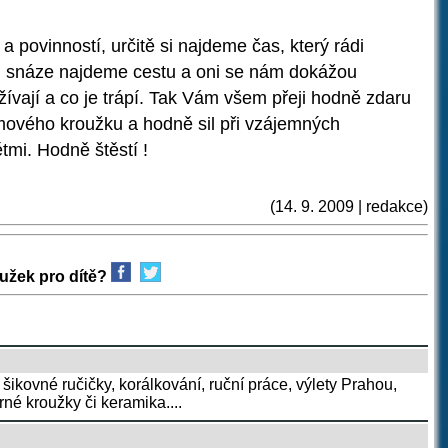
 povinností, určitě si najdeme čas, který rádi
im snáze najdeme cestu a oni se nám dokážou
ožívají a co je trápí. Tak Vám všem přeji hodně zdaru
mového kroužku a hodně sil při vzájemných
tmi. Hodně štěstí !
(14. 9. 2009 | redakce)
užek pro dítě?
d šikovné ručičky, korálkování, ruční práce, výlety Prahou,
né kroužky či keramika....