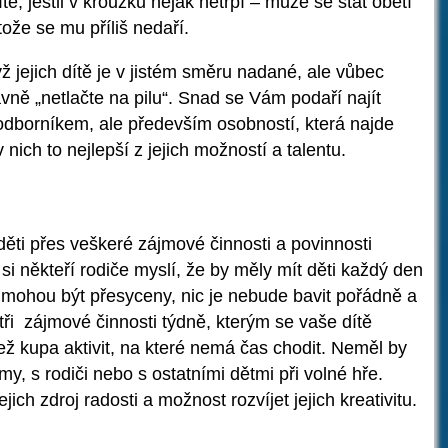
e, jestli v kroužku nějak netrpí – může se stát obětí
ože se mu příliš nedaří.
yž jejich dítě je v jistém směru nadané, ale vůbec
vně „netlačte na pilu“. Snad se Vám podaří najít
dborníkem, ale především osobností, která najde
 nich to nejlepší z jejich možností a talentu.
ěti přes veškeré zájmové činnosti a povinnosti
si někteří rodiče myslí, že by měly mít děti každý den
 mohou být přesyceny, nic je nebude bavit pořádně a
ři zájmové činnosti týdně, kterým se vaše dítě
ž kupa aktivit, na které nemá čas chodit. Neměl by
amy, s rodiči nebo s ostatními dětmi při volné hře.
jich zdroj radosti a možnost rozvíjet jejich kreativitu.