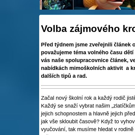
Volba zájmového kr
Před týdnem jsme zveřejnili článek 
považujeme téma volného času dětí a 
vás naše spolupracovnice článek, ve
nabídkách mimoškolních aktivit a kro
dalších tipů a rad.
Začal nový školní rok a každý rodič jis
Každý se snaží vybrat našim „zlatíčkům
jejich schopnostem a hlavně jejich př
jak vše skloubit časově? Když to vyhov
vyučování, tak musíme hledat v rodině