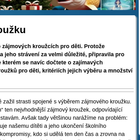
oužku
o zájmových kroužcích pro děti. Protože
jeho strávení za velmi důležité, připravila pro
 kterém se navíc dočtete o zajímavých
užků pro děti, kritériích jejich výběru a množství
tě zažil strasti spojené s výběrem zájmového kroužku.
“ ten nejvhodnější zájmový kroužek, odpovídající
edstavám. Avšak tady většinou narážíme na problém:
uje našemu dítěti a jeho ukončení školního
 kompromisy, kdo si udělá ten den čas a zrovna na