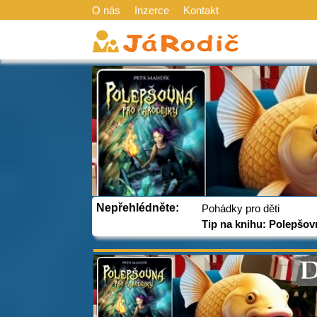
O nás
Inzerce
Kontakt
Nepřehlédněte:
Pohádky pro děti
Tip na knihu: Polepšov