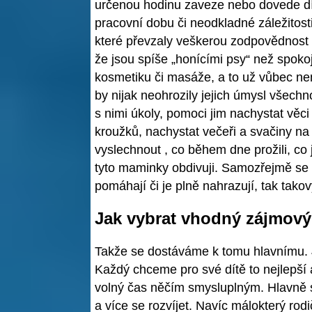
určenou hodinu zaveze nebo dovede dít
pracovní dobu či neodkladné záležitos
které převzaly veškerou zodpovědnost z
že jsou spíše „honícími psy“ než spoko
kosmetiku či masáže, a to už vůbec nem
by nijak neohrozily jejich úmysl všechn
s nimi úkoly, pomoci jim nachystat věci
kroužků, nachystat večeři a svačiny na 
vyslechnout , co během dne prožili, co 
tyto maminky obdivuji. Samozřejmě se 
pomáhají či je plně nahrazují, tak tak
Jak vybrat vhodný zájmový
Takže se dostáváme k tomu hlavnímu. 
Každý chceme pro své dítě to nejlepší a
volný čas něčím smysluplným. Hlavně 
a více se rozvíjet. Navíc málokterý rod