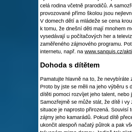
celá rodina včetně prarodičů. A samozře
provozované přímo školou jsou nejlevně
V domech dětí a mládeže se cena krou
k tomu, že dnešní děti mají mnohem m
vysedávají u počítačových her a televi
zaměřeného zájmového programu. Potř
internetu, např. na
www.sanquis.cz/akti
Dohoda s dítětem
Pamatujte hlavně na to, že nevybíráte
Proto by jste se měli na jeho výběru s 
dítěti pomoci rozvíjet jeho talent, neb
Samozřejmě se může stát, že dítě i vy z
situace je naprosto přirozená. Souvisí 
zájmy jeho kamarádů. Pokud dítě přece
ukončit alespoň načatý půlrok a pak vš