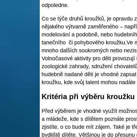
odpoledne.
Co se týče druhů kroužků, je opravdu 
nějakého výtvarně zaměřeného – napří
modelování a podobně, nebo hudebního
tanečního či pohybového kroužku.Ve 
mnoho dalších soukromých nebo nezisk
Volnočasové aktivity pro děti provozují 
zoologické zahrady, sdružení chovatel
hudebně nadané děti je vhodné zapsat
kroužku, kde svůj talent mohou nadále r
Kritéria při výběru kroužku
Před výběrem je vhodné využít možnost
a mládeže, kde s dítětem poznáte prost
zjistíte, o co bude mít zájem. Také je 
bydliště dítěte. Většinou je do přesun