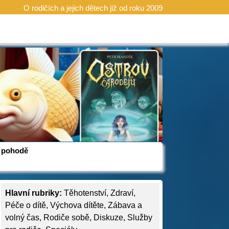
O rodičích a jejich dětech již od roku 2009
 v pohodě
Hlavní rubriky:
Těhotenství
,
Zdraví
,
Péče o dítě
,
Výchova dítěte
,
Zábava a
volný čas
,
Rodiče sobě
,
Diskuze
,
Služby