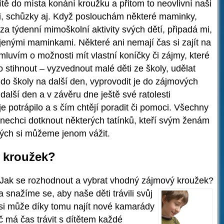
ě do místa konání kroužku a přitom to neovlivní naši
ti, schůzky aj. Když poslouchám některé maminky,
a týdenní mimoškolní aktivity svých dětí, připadá mi,
jenými maminkami. Některé ani nemají čas si zajít na
luvím o možnosti mít vlastní koníčky či zájmy, které
o stihnout – vyzvednout malé děti ze školy, udělat
 do školy na další den, vyprovodit je do zájmových
další den a v závěru dne ještě své ratolesti
je potrápilo a s čím chtějí poradit či pomoci. Všechny
nechci dotknout některých tatínků, kteří svým ženám
ových si můžeme jenom vážit.
 kroužek?
Jak se rozhodnout a vybrat vhodný zájmový kroužek?
 snažíme se, aby naše děti trávili svůj
si může díky tomu najít nové kamarády
ič má čas trávit s dítětem každé