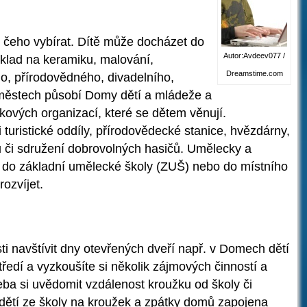
z čeho vybírat. Dítě může docházet do
Autor:Avdeev077 /
klad na keramiku, malování,
Dreamstime.com
, přírodovědného, divadelního,
městech působí Domy dětí a mládeže a
ových organizací, které se dětem věnují.
i turistické oddíly, přírodovědecké stanice, hvězdárny,
ů či sdružení dobrovolných hasičů. Umělecky a
 do základní umělecké školy (ZUŠ) nebo do místního
ozvíjet.
i navštívit dny otevřených dveří např. v Domech dětí
ředí a vyzkoušíte si několik zájmových činností a
třeba si uvědomit vzdálenost kroužku od školy či
u dětí ze školy na kroužek a zpátky domů zapojena