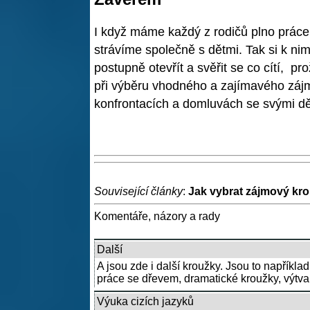
I když máme každý z rodičů plno práce a
strávíme společně s dětmi. Tak si k n
postupně otevřít a svěřit se co cítí, pr
při výběru vhodného a zajímavého záj
konfrontacích a domluvách se svými dě
Související články
:
Jak vybrat zájmový kro
Komentáře, názory a rady
Další
A jsou zde i další kroužky. Jsou to napříkla
práce se dřevem, dramatické kroužky, výtvar
Výuka cizích jazyků