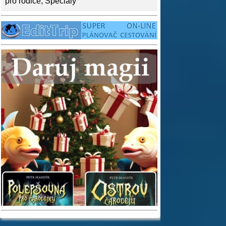
pro rodiče
,
Speciály