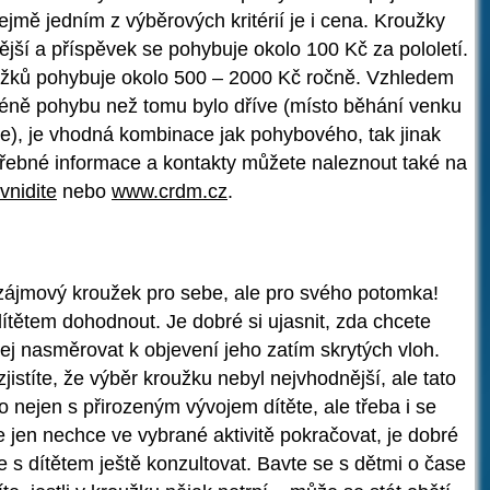
jmě jedním z výběrových kritérií je i cena. Kroužky
jší a příspěvek se pohybuje okolo 100 Kč za pololetí.
žků pohybuje okolo 500 – 2000 Kč ročně. Vzhledem
éně pohybu než tomu bylo dříve (místo běhání venku
ze), je vhodná kombinace jak pohybového, tak jinak
ebné informace a kontakty můžete naleznout také na
vnidite
nebo
www.crdm.cz
.
 zájmový kroužek pro sebe, ale pro svého potomka!
dítětem dohodnout. Je dobré si ujasnit, zda chcete
o jej nasměrovat k objevení jeho zatím skrytých vloh.
jistíte, že výběr kroužku nebyl nejvhodnější, ale tato
to nejen s přirozeným vývojem dítěte, ale třeba i se
 jen nechce ve vybrané aktivitě pokračovat, je dobré
e s dítětem ještě konzultovat. Bavte se s dětmi o čase