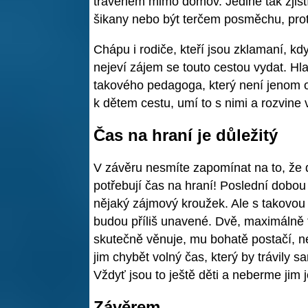
tráveném mimo domov. Jedině tak zjistít
šikany nebo být terčem posměchu, prot
Chápu i rodiče, kteří jsou zklamaní, kd
nejeví zájem se touto cestou vydat. Hla
takového pedagoga, který není jenom o
k dětem cestu, umí to s nimi a rozvine v
Čas na hraní je důležitý
V závěru nesmíte zapomínat na to, že d
potřebují čas na hraní! Poslední dobou 
nějaký zájmový kroužek. Ale s takovou
budou příliš unavené. Dvě, maximálně t
skutečně věnuje, mu bohatě postačí, ne
jim chybět volný čas, který by trávily s
Vždyť jsou to ještě děti a neberme jim je
Závěrem