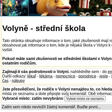
Volyně - střední škola
Tato stránka obsahuje informace o tom, jaké zkušenosti mají r
obsahovat jak informace o tom, kde je nějaká škola v Volyni k d
vydat.
Pokud máte sami zkušenosti se středními školami v Volyni
ostatním rodičům.
Zajímají-li vás podrobnosti o Volyni
, nahlédněte sem - do
en
Další odkazy:
lékař
-
lékárna
-
nemocnice
-
porodnice
-
jesle
-
čas
-
nákupy
Jste přesvědčeni, že rodiče v Volyni nenajdou to, co hleda
místa ze seznamu a dole připojte svůj komentář. Obě informa
Vybrané místo:
zatím nevybráno
Zatím sem nikdo nevložil žádný komentář. Buďte první...