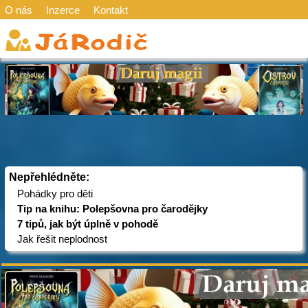
O nás
Inzerce
Kontakt
Nepřehlédněte:
Pohádky pro děti
Tip na knihu: Polepšovna pro čarodějky
7 tipů, jak být úplně v pohodě
Jak řešit neplodnost