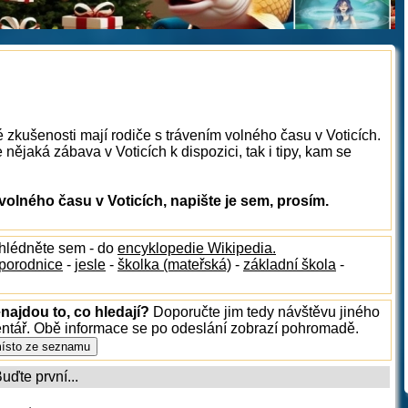
 zkušenosti mají rodiče s trávením volného času v Voticích.
nějaká zábava v Voticích k dispozici, tak i tipy, kam se
olného času v Voticích, napište je sem, prosím.
ahlédněte sem - do
encyklopedie Wikipedia.
porodnice
-
jesle
-
školka (mateřská)
-
základní škola
-
najdou to, co hledají?
Doporučte jim tedy návštěvu jiného
entář. Obě informace se po odeslání zobrazí pohromadě.
ďte první...