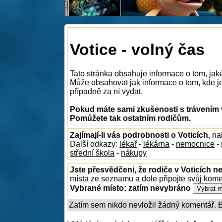
Votice - volný čas
Tato stránka obsahuje informace o tom, jaké
Může obsahovat jak informace o tom, kde je 
případně za ní vydat.
Pokud máte sami zkušenosti s trávením v
Pomůžete tak ostatním rodičům.
Zajímají-li vás podrobnosti o Voticích
, n
Další odkazy:
lékař
-
lékárna
-
nemocnice
-
střední škola
-
nákupy
Jste přesvědčeni, že rodiče v Voticích ne
místa ze seznamu a dole připojte svůj kom
Vybrané místo:
zatím nevybráno
Zatím sem nikdo nevložil žádný komentář. Bu