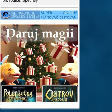
pro rodiče
,
Speciály