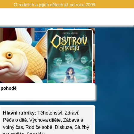
O rodičích a jejich dětech již od roku 2009
 v pohodě
Hlavní rubriky:
Těhotenství
,
Zdraví
,
Péče o dítě
,
Výchova dítěte
,
Zábava a
volný čas
,
Rodiče sobě
,
Diskuze
,
Služby