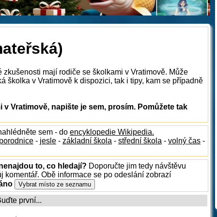
mateřská)
é zkušenosti mají rodiče se školkami v Vratimově. Může
á školka v Vratimově k dispozici, tak i tipy, kam se případně
 v Vratimově, napište je sem, prosím. Pomůžete tak
 nahlédněte sem - do
encyklopedie Wikipedia.
porodnice
-
jesle
-
základní škola
-
střední škola
-
volný čas
-
nenajdou to, co hledají?
Doporučte jim tedy návštěvu
ůj komentář. Obě informace se po odeslání zobrazí
ráno
ďte první...