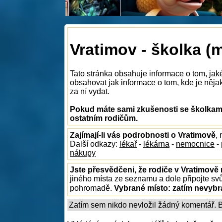
Vratimov - školka (
Tato stránka obsahuje informace o tom, jak
obsahovat jak informace o tom, kde je nějak
za ní vydat.
Pokud máte sami zkušenosti se školkami
ostatním rodičům.
Zajímají-li vás podrobnosti o Vratimově
,
Další odkazy:
lékař
-
lékárna
-
nemocnice
-
nákupy
Jste přesvědčeni, že rodiče v Vratimově 
jiného místa ze seznamu a dole připojte sv
pohromadě.
Vybrané místo:
zatím nevyb
Zatím sem nikdo nevložil žádný komentář. Bu