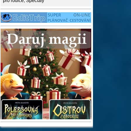
pro rodiče
,
Speciály