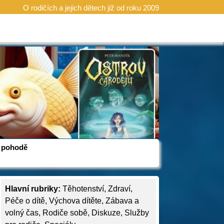
O rodičích a jejich dětech již od roku 2009
 v pohodě
Hlavní rubriky:
Těhotenství
,
Zdraví
,
Péče o dítě
,
Výchova dítěte
,
Zábava a
volný čas
,
Rodiče sobě
,
Diskuze
,
Služby