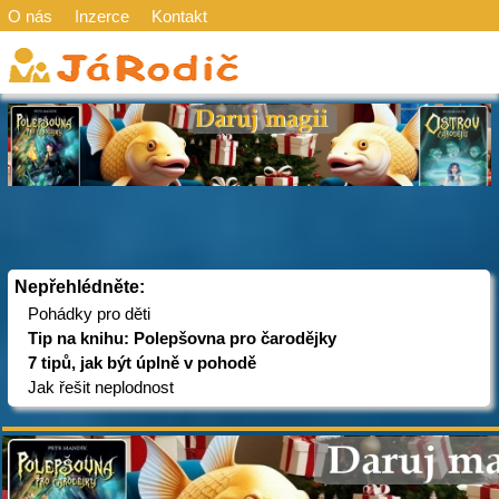
O nás
Inzerce
Kontakt
Nepřehlédněte:
Pohádky pro děti
Tip na knihu: Polepšovna pro čarodějky
7 tipů, jak být úplně v pohodě
Jak řešit neplodnost