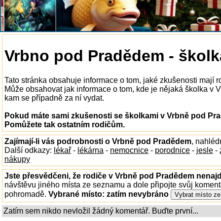
Vrbno pod Pradědem - školk
Tato stránka obsahuje informace o tom, jaké zkušenosti mají
Může obsahovat jak informace o tom, kde je nějaká školka v Vr
kam se případně za ní vydat.
Pokud máte sami zkušenosti se školkami v Vrbně pod Pra
Pomůžete tak ostatním rodičům.
Zajímají-li vás podrobnosti o Vrbně pod Pradědem
, nahléd
Další odkazy:
lékař
-
lékárna
-
nemocnice
-
porodnice
-
jesle
-
nákupy
Jste přesvědčeni, že rodiče v Vrbně pod Pradědem nenajdo
návštěvu jiného místa ze seznamu a dole připojte svůj koment
pohromadě.
Vybrané místo:
zatím nevybráno
Zatím sem nikdo nevložil žádný komentář. Buďte první...