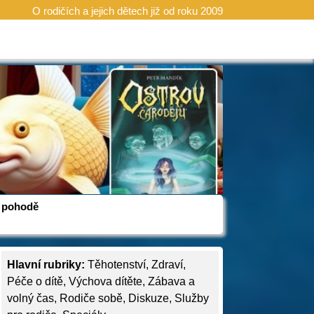
O rodičích a jejich dětech již od roku 2009
 v pohodě
Hlavní rubriky:
Těhotenství
,
Zdraví
,
Péče o dítě
,
Výchova dítěte
,
Zábava a
volný čas
,
Rodiče sobě
,
Diskuze
,
Služby