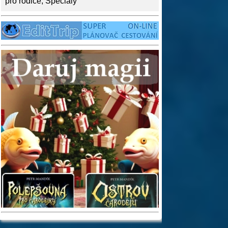
pro rodiče
,
Speciály