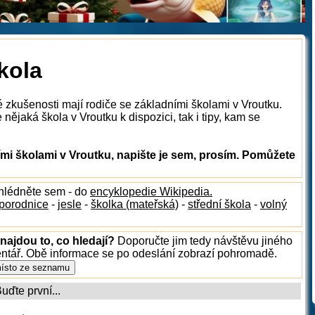
kola
é zkušenosti mají rodiče se základními školami v Vroutku.
nějaká škola v Vroutku k dispozici, tak i tipy, kam se
mi školami v Vroutku, napište je sem, prosím. Pomůžete
ahlédněte sem - do
encyklopedie Wikipedia.
porodnice
-
jesle
-
školka (mateřská)
-
střední škola
-
volný
najdou to, co hledají?
Doporučte jim tedy návštěvu jiného
entář. Obě informace se po odeslání zobrazí pohromadě.
ďte první...