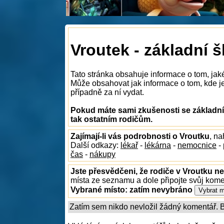
Vroutek - základní š
Tato stránka obsahuje informace o tom, jak
Může obsahovat jak informace o tom, kde je 
případně za ní vydat.
Pokud máte sami zkušenosti se základní
tak ostatním rodičům.
Zajímají-li vás podrobnosti o Vroutku
, n
Další odkazy:
lékař
-
lékárna
-
nemocnice
-
čas
-
nákupy
Jste přesvědčeni, že rodiče v Vroutku ne
místa ze seznamu a dole připojte svůj kom
Vybrané místo:
zatím nevybráno
Zatím sem nikdo nevložil žádný komentář. Bu