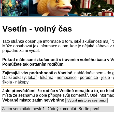
Vsetín - volný čas
Tato stránka obsahuje informace o tom, jaké zkušenosti mají r
Může obsahovat jak informace o tom, kde je nějaká zábava v Vse
případně za ní vydat.
Pokud máte sami zkušenosti s trávením volného času v Vse
Pomůžete tak ostatním rodičům.
Zajímají-li vás podrobnosti o Vsetíně
, nahlédněte sem - do
Další odkazy:
lékař
-
lékárna
-
nemocnice
-
porodnice
-
jesle
-
škola
-
nákupy
Jste přesvědčeni, že rodiče v Vsetíně nenajdou to, co hled
místa ze seznamu a dole připojte svůj komentář. Obě informa
Vybrané místo:
zatím nevybráno
Zatím sem nikdo nevložil žádný komentář. Buďte první...