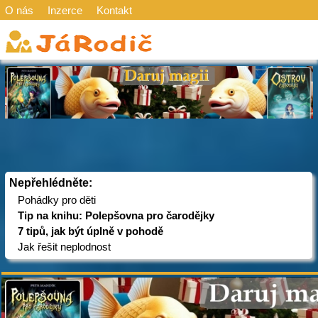
O nás
Inzerce
Kontakt
Nepřehlédněte:
Pohádky pro děti
Tip na knihu: Polepšovna pro čarodějky
7 tipů, jak být úplně v pohodě
Jak řešit neplodnost