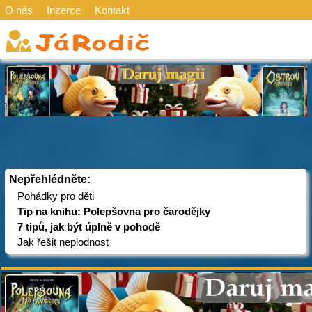
O nás
Inzerce
Kontakt
Nepřehlédněte:
Pohádky pro děti
Tip na knihu: Polepšovna pro čarodějky
7 tipů, jak být úplně v pohodě
Jak řešit neplodnost