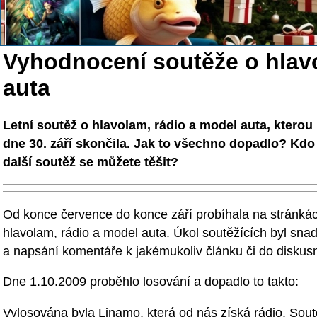
Vyhodnocení soutěže o hlavo
auta
Letní soutěž o hlavolam, rádio a model auta, kterou
dne 30. září skončila. Jak to všechno dopadlo? Kd
další soutěž se můžete těšit?
Od konce července do konce září probíhala na stránká
hlavolam, rádio a model auta. Úkol soutěžících byl sna
a napsání komentáře k jakémukoliv článku či do diskusn
Dne 1.10.2009 proběhlo losování a dopadlo to takto:
Vylosována byla Linamo, která od nás získá rádio. Sout