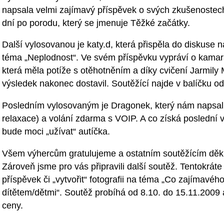
napsala velmi zajímavý příspěvek o svých zkušenostec
dní po porodu, který se jmenuje Těžké začátky.
Další vylosovanou je katy.d, která přispěla do diskuse n
téma „Neplodnost“. Ve svém příspěvku vypráví o kama
která měla potíže s otěhotněním a díky cvičení Jarmil
výsledek nakonec dostavil. Soutěžící najde v balíčku o
Posledním vylosovaným je Dragonek, který nám napsal 
relaxace) a volání zdarma s VOIP. A co získá poslední
bude moci „užívat“ autíčka.
Všem výhercům gratulujeme a ostatním soutěžícím děku
Zároveň jsme pro vás připravili další soutěž. Tentokrá
příspěvek či „vytvořit“ fotografii na téma „Co zajímavéh
dítětem/dětmi“. Soutěž probíhá od 8.10. do 15.11.2009
ceny.