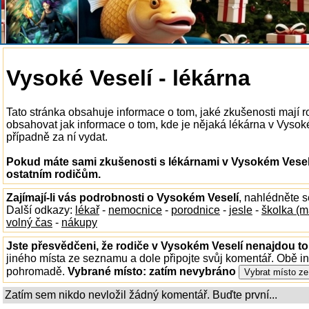
Vysoké Veselí - lékárna
Tato stránka obsahuje informace o tom, jaké zkušenosti mají 
obsahovat jak informace o tom, kde je nějaká lékárna v Vysokém
případně za ní vydat.
Pokud máte sami zkušenosti s lékárnami v Vysokém Veselí
ostatním rodičům.
Zajímají-li vás podrobnosti o Vysokém Veselí
, nahlédněte 
Další odkazy:
lékař
-
nemocnice
-
porodnice
-
jesle
-
školka (m
volný čas
-
nákupy
Jste přesvědčeni, že rodiče v Vysokém Veselí nenajdou to,
jiného místa ze seznamu a dole připojte svůj komentář. Obě i
pohromadě.
Vybrané místo:
zatím nevybráno
Zatím sem nikdo nevložil žádný komentář. Buďte první...