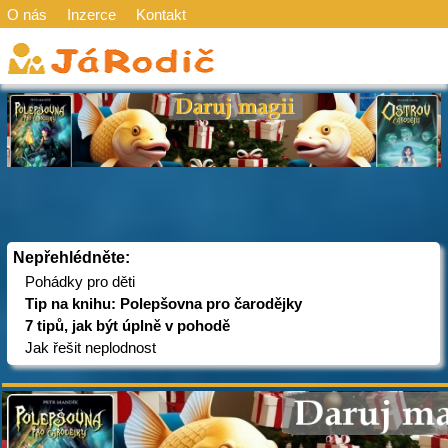
O nás
Inzerce
Kontakt
Nepřehlédněte:
Pohádky pro děti
Tip na knihu: Polepšovna pro čarodějky
7 tipů, jak být úplně v pohodě
Jak řešit neplodnost