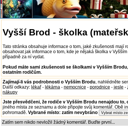
Vyšší Brod - školka (mateřsk
Tato stránka obsahuje informace o tom, jaké zkušenosti mají 
obsahovat jak informace o tom, kde je nějaká školka v Vyšším B
případně za ní vydat.
Pokud máte sami zkušenosti se školkami v Vyšším Brodu, 
ostatním rodičům.
Zajímají-li vás podrobnosti o Vyšším Brodu
, nahlédněte se
Další odkazy:
lékař
-
lékárna
-
nemocnice
-
porodnice
-
jesle
-
nákupy
Jste přesvědčeni, že rodiče v Vyšším Brodu nenajdou to, 
jiného místa ze seznamu a dole připojte svůj komentář. Obě i
pohromadě.
Vybrané místo:
zatím nevybráno
Zatím sem nikdo nevložil žádný komentář. Buďte první...