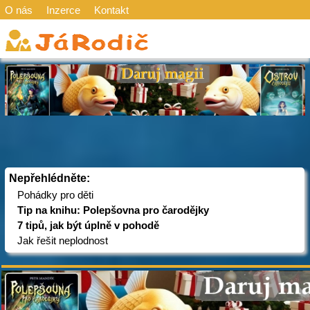
O nás
Inzerce
Kontakt
Nepřehlédněte:
Pohádky pro děti
Tip na knihu: Polepšovna pro čarodějky
7 tipů, jak být úplně v pohodě
Jak řešit neplodnost