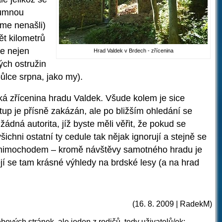
zumnou
sme nenašli)
ět kilometrů
e nejen
Hrad Valdek v Brdech - zřícenina
ých ostružin
ůlce srpna, jako my).
ká zřícenina hradu Valdek. Všude kolem je sice
tup je přísně zakázán, ale po bližším ohledání se
dná autorita, jíž byste měli věřit, že pokud se
šichni ostatní ty cedule tak nějak ignorují a stejně se
 A mimochodem – kromě návštěvy samotného hradu je
jí se tam krásné výhledy na brdské lesy (a na hrad
(16. 8. 2009 | RadekM)
ových stránek, ale jeden z rodičů, tedy uživatelů/ek: