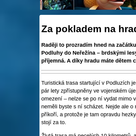
Za pokladem na hra
Raději to prozradím hned na začátku:
Podluhy do Neřežína – brdskými lesy
příjemná. A díky hradu máte dětem ce
Turistická trasa startující v Podluzích j
pár lety zpřístupněny ve vojenském úje
omezení – nelze se po ní vydat mimo 
neměli byste s ní scházet. Nejde ale o 
příkoří, a protože je tam opravdu hezky,
stojí za to.
Žlutá trasa má necelých 10 kilometrů, a