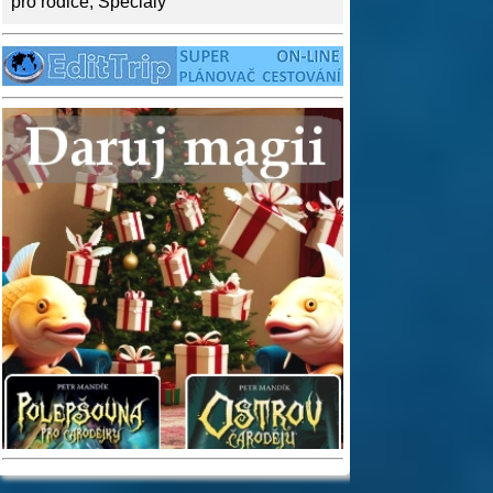
pro rodiče
,
Speciály