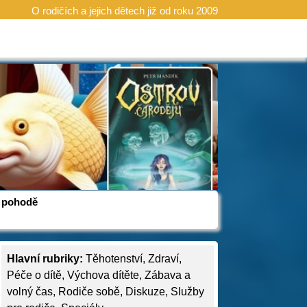
O rodičích a jejich dětech již od roku 2009
 v pohodě
Hlavní rubriky:
Těhotenství
,
Zdraví
,
Péče o dítě
,
Výchova dítěte
,
Zábava a
volný čas
,
Rodiče sobě
,
Diskuze
,
Služby