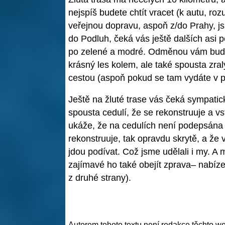
nejspíš budete chtít vracet (k autu, ro
veřejnou dopravu, aspoň z/do Prahy, j
do Podluh, čeká vás ještě dalších asi p
po zelené a modré. Odměnou vám bud
krásný les kolem, ale také spousta zral
cestou (aspoň pokud se tam vydáte v p
Ještě na žluté trase vás čeká sympatic
spousta cedulí, že se rekonstruuje a vs
ukáže, že na cedulích není podepsána žá
rekonstruuje, tak opravdu skrytě, a že v
jdou podívat. Což jsme udělali i my.
zajímavé ho také obejít zprava– nabíze
z druhé strany).
Autorem tohoto textu není redakce těchto web