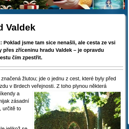
d Valdek
 Poklad jsme tam sice nenašli, ale cesta ze vsi
 přes zříceninu hradu Valdek – je opravdu
stu čím zpestřit.
e značená žlutou; jde o jednu z cest, které byly před
zdu v Brdech veřejnosti. Z toho plynou
některá
víkendy a
nijak zásadní
 určitě to
le jelikož se