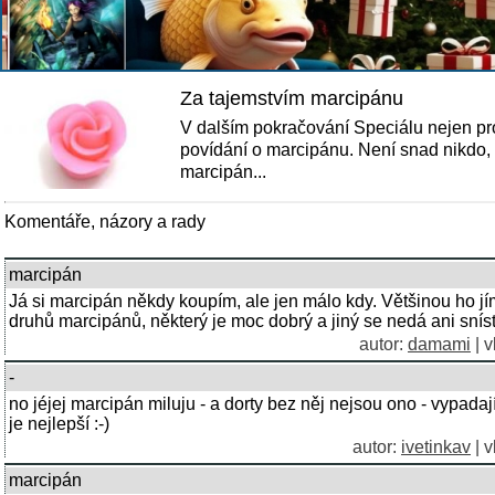
Za tajemstvím marcipánu
V dalším pokračování Speciálu nejen pro
povídání o marcipánu. Není snad nikdo,
marcipán...
Komentáře, názory a rady
marcipán
Já si marcipán někdy koupím, ale jen málo kdy. Většinou ho jím
druhů marcipánů, některý je moc dobrý a jiný se nedá ani sníst
autor:
damami
| v
-
no jéjej marcipán miluju - a dorty bez něj nejsou ono - vypada
je nejlepší :-)
autor:
ivetinkav
| v
marcipán