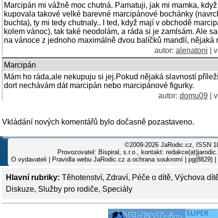
Marcipán mi vážně moc chutná. Pamatuji, jak mi mamka, když 
kupovala takové velké barevné marcipánové bochánky (navrch
buchta), ty mi tedy chutnaly.. I ted, když mají v obchodě marci
kolem vánoc), tak také neodolám, a ráda si je zamlsám. Ale
na vánoce z jednoho maximálně dvou balíčků mandlí, nějaká m
autor:
alenatoni
| v
Marcipán
Mám ho ráda,ale nekupuju si jej.Pokud nějaká slavností příleži
dort nechávám dát marcipán nebo marcipánové figurky.
autor:
domu09
| v
Vkládání nových komentářů bylo dočasně pozastaveno.
©2009-2026 JaRodic.cz, ISSN 1
Provozovatel: Bispiral, s.r.o., kontakt: redakce(at)jarodic
O vydavateli
|
Pravidla webu JaRodic.cz a ochrana soukromí
| pg(8829) |
Hlavní rubriky:
Těhotenství
,
Zdraví
,
Péče o dítě
,
Výchova dít
Diskuze
,
Služby pro rodiče
,
Speciály