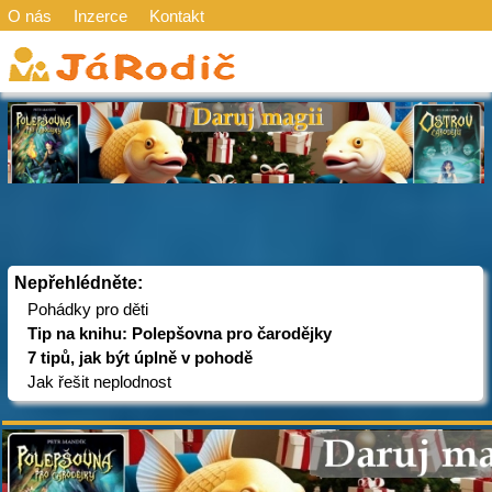
O nás
Inzerce
Kontakt
Nepřehlédněte:
Pohádky pro děti
Tip na knihu: Polepšovna pro čarodějky
7 tipů, jak být úplně v pohodě
Jak řešit neplodnost