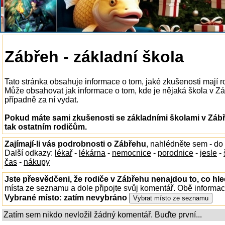
Zábřeh - základní škola
Tato stránka obsahuje informace o tom, jaké zkušenosti mají 
Může obsahovat jak informace o tom, kde je nějaká škola v Zábř
případně za ní vydat.
Pokud máte sami zkušenosti se základními školami v Zábř
tak ostatním rodičům.
Zajímají-li vás podrobnosti o Zábřehu
, nahlédněte sem - do
Další odkazy:
lékař
-
lékárna
-
nemocnice
-
porodnice
-
jesle
-
čas
-
nákupy
Jste přesvědčeni, že rodiče v Zábřehu nenajdou to, co hle
místa ze seznamu a dole připojte svůj komentář. Obě informa
Vybrané místo:
zatím nevybráno
Zatím sem nikdo nevložil žádný komentář. Buďte první...