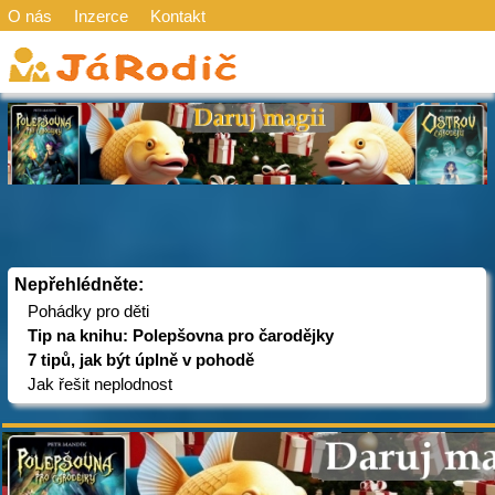
O nás
Inzerce
Kontakt
Nepřehlédněte:
Pohádky pro děti
Tip na knihu: Polepšovna pro čarodějky
7 tipů, jak být úplně v pohodě
Jak řešit neplodnost