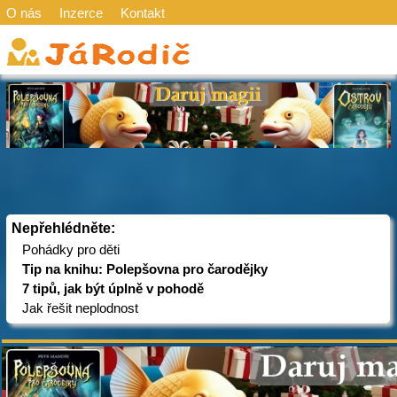
O nás
Inzerce
Kontakt
Nepřehlédněte:
Pohádky pro děti
Tip na knihu: Polepšovna pro čarodějky
7 tipů, jak být úplně v pohodě
Jak řešit neplodnost