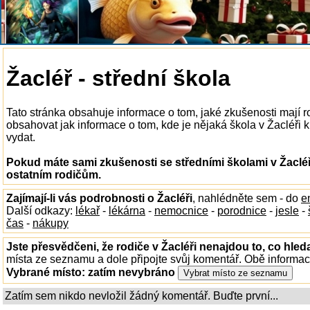
Žacléř - střední škola
Tato stránka obsahuje informace o tom, jaké zkušenosti mají r
obsahovat jak informace o tom, kde je nějaká škola v Žacléři k 
vydat.
Pokud máte sami zkušenosti se středními školami v Žacléř
ostatním rodičům.
Zajímají-li vás podrobnosti o Žacléři
, nahlédněte sem - do
e
Další odkazy:
lékař
-
lékárna
-
nemocnice
-
porodnice
-
jesle
-
čas
-
nákupy
Jste přesvědčeni, že rodiče v Žacléři nenajdou to, co hleda
místa ze seznamu a dole připojte svůj komentář. Obě informa
Vybrané místo:
zatím nevybráno
Zatím sem nikdo nevložil žádný komentář. Buďte první...