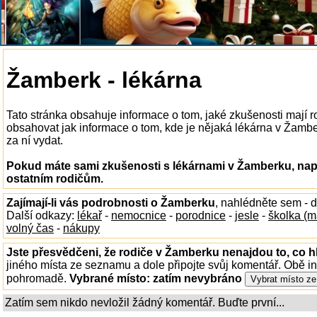
Žamberk - lékárna
Tato stránka obsahuje informace o tom, jaké zkušenosti mají 
obsahovat jak informace o tom, kde je nějaká lékárna v Žamberk
za ní vydat.
Pokud máte sami zkušenosti s lékárnami v Žamberku, napi
ostatním rodičům.
Zajímají-li vás podrobnosti o Žamberku
, nahlédněte sem - 
Další odkazy:
lékař
-
nemocnice
-
porodnice
-
jesle
-
školka (m
volný čas
-
nákupy
Jste přesvědčeni, že rodiče v Žamberku nenajdou to, co h
jiného místa ze seznamu a dole připojte svůj komentář. Obě i
pohromadě.
Vybrané místo:
zatím nevybráno
Zatím sem nikdo nevložil žádný komentář. Buďte první...