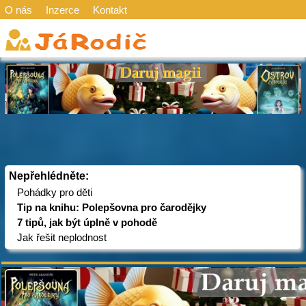
O nás
Inzerce
Kontakt
Nepřehlédněte:
Pohádky pro děti
Tip na knihu: Polepšovna pro čarodějky
7 tipů, jak být úplně v pohodě
Jak řešit neplodnost