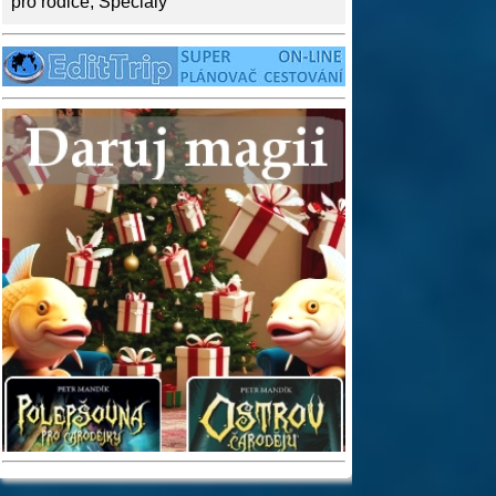
pro rodiče
,
Speciály