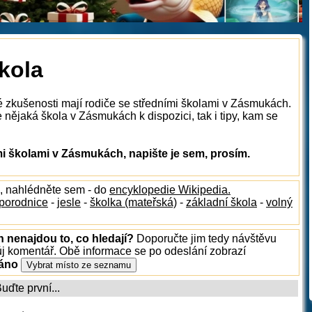
kola
é zkušenosti mají rodiče se středními školami v Zásmukách.
nějaká škola v Zásmukách k dispozici, tak i tipy, kam se
i školami v Zásmukách, napište je sem, prosím.
, nahlédněte sem - do
encyklopedie Wikipedia.
porodnice
-
jesle
-
školka (mateřská)
-
základní škola
-
volný
 nenajdou to, co hledají?
Doporučte jim tedy návštěvu
ůj komentář. Obě informace se po odeslání zobrazí
ráno
ďte první...