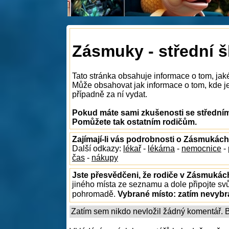
Zásmuky - střední š
Tato stránka obsahuje informace o tom, jak
Může obsahovat jak informace o tom, kde je 
případně za ní vydat.
Pokud máte sami zkušenosti se středním
Pomůžete tak ostatním rodičům.
Zajímají-li vás podrobnosti o Zásmukách
Další odkazy:
lékař
-
lékárna
-
nemocnice
-
čas
-
nákupy
Jste přesvědčeni, že rodiče v Zásmukách
jiného místa ze seznamu a dole připojte sv
pohromadě.
Vybrané místo:
zatím nevyb
Zatím sem nikdo nevložil žádný komentář. Bu