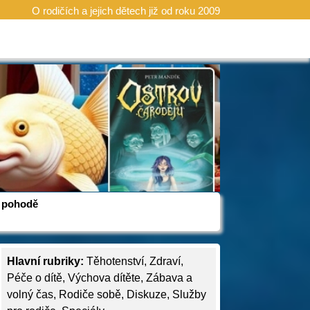
O rodičích a jejich dětech již od roku 2009
 v pohodě
Hlavní rubriky:
Těhotenství
,
Zdraví
,
Péče o dítě
,
Výchova dítěte
,
Zábava a
volný čas
,
Rodiče sobě
,
Diskuze
,
Služby