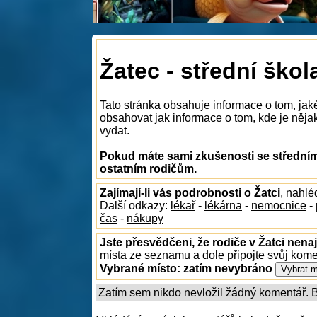
Žatec - střední škol
Tato stránka obsahuje informace o tom, jaké
obsahovat jak informace o tom, kde je nějaká
vydat.
Pokud máte sami zkušenosti se středními
ostatním rodičům.
Zajímají-li vás podrobnosti o Žatci
, nahl
Další odkazy:
lékař
-
lékárna
-
nemocnice
-
čas
-
nákupy
Jste přesvědčeni, že rodiče v Žatci nenaj
místa ze seznamu a dole připojte svůj kom
Vybrané místo:
zatím nevybráno
Zatím sem nikdo nevložil žádný komentář. Bu