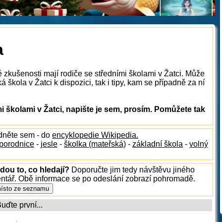
a
 zkušenosti mají rodiče se středními školami v Žatci. Může
 škola v Žatci k dispozici, tak i tipy, kam se případně za ní
 školami v Žatci, napište je sem, prosím. Pomůžete tak
édněte sem - do
encyklopedie Wikipedia.
porodnice
-
jesle
-
školka (mateřská)
-
základní škola
-
volný
dou to, co hledají?
Doporučte jim tedy návštěvu jiného
entář. Obě informace se po odeslání zobrazí pohromadě.
ďte první...