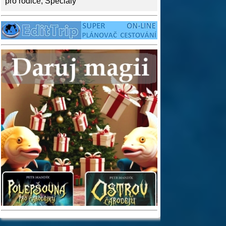
pro rodiče
,
Speciály