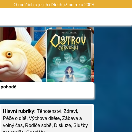
O rodičích a jejich dětech již od roku 2009
 v pohodě
Hlavní rubriky:
Těhotenství
,
Zdraví
,
Péče o dítě
,
Výchova dítěte
,
Zábava a
volný čas
,
Rodiče sobě
,
Diskuze
,
Služby